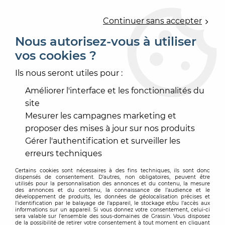
0
Continuer sans accepter
Nous autorisez-vous à utiliser
vos cookies ?
Accueil
>
PEINTURE
>
PROTECTION DES BOIS
>
LASURE IMPRÉGNATION
>
ULTRALASUR IMPREGNATION
Ils nous seront utiles pour :
HES
Améliorer l'interface et les fonctionnalités du
-
20
%
site
Mesurer les campagnes marketing et
proposer des mises à jour sur nos produits
Gérer l'authentification et surveiller les
erreurs techniques
Certains cookies sont nécessaires à des fins techniques, ils sont donc
dispensés de consentement. D'autres, non obligatoires, peuvent être
utilisés pour la personnalisation des annonces et du contenu, la mesure
des annonces et du contenu, la connaissance de l'audience et le
développement de produits, les données de géolocalisation précises et
l'identification par le balayage de l'appareil, le stockage et/ou l'accès aux
informations sur un appareil. Si vous donnez votre consentement, celui-ci
sera valable sur l’ensemble des sous-domaines de Grassin. Vous disposez
de la possibilité de retirer votre consentement à tout moment en cliquant