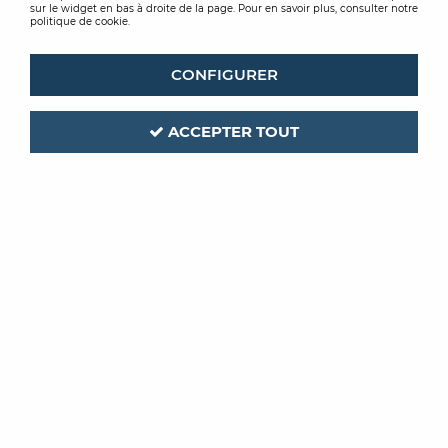
sur le widget en bas à droite de la page. Pour en savoir plus, consulter notre
politique de cookie.
CONFIGURER
ACCEPTER TOUT
LEVIS
Code produit :
196325
ULTRALASUR IMPREGNATION
HES
LASURE IMPREGNATION INCOLORE 2,5L
Soyez le premier à donner votre avis !