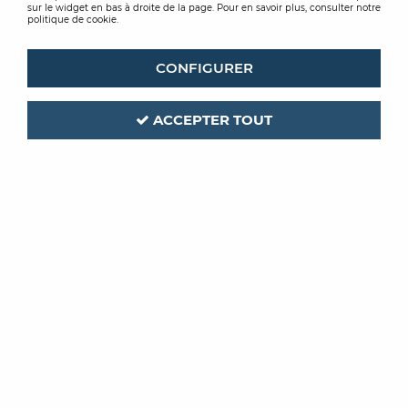
sur le widget en bas à droite de la page. Pour en savoir plus, consulter notre
politique de cookie.
CONFIGURER
ACCEPTER TOUT
ST LUC
Code produit :
441643
SILVA LUC LASUR S
INCOLORE ET TEINTE 1L
Soyez le premier à donner votre avis !