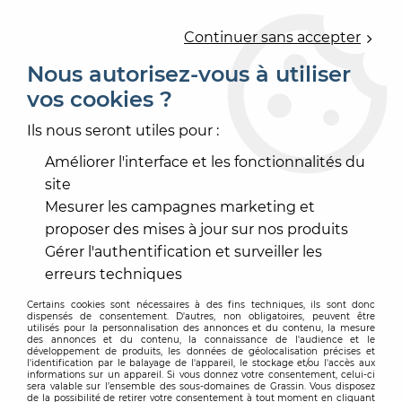
0
Continuer sans accepter
Nous autorisez-vous à utiliser
vos cookies ?
Accueil
>
PEINTURE
>
PROTECTION DES BOIS
>
LASURE IMPRÉGNATION
>
SILVA LUC LASUR S
Ils nous seront utiles pour :
Améliorer l'interface et les fonctionnalités du
site
Mesurer les campagnes marketing et
proposer des mises à jour sur nos produits
Gérer l'authentification et surveiller les
erreurs techniques
Certains cookies sont nécessaires à des fins techniques, ils sont donc
dispensés de consentement. D'autres, non obligatoires, peuvent être
utilisés pour la personnalisation des annonces et du contenu, la mesure
des annonces et du contenu, la connaissance de l'audience et le
développement de produits, les données de géolocalisation précises et
l'identification par le balayage de l'appareil, le stockage et/ou l'accès aux
informations sur un appareil. Si vous donnez votre consentement, celui-ci
sera valable sur l’ensemble des sous-domaines de Grassin. Vous disposez
de la possibilité de retirer votre consentement à tout moment en cliquant