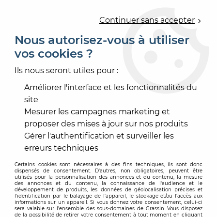
0
Continuer sans accepter
Nous autorisez-vous à utiliser
vos cookies ?
Accueil
>
PEINTURE
>
PEINTURE INTÉRIEURE
>
PEINTURE LAQUE
>
AMBIANCE LAK MAT
Ils nous seront utiles pour :
Améliorer l'interface et les fonctionnalités du
-
20
%
site
Mesurer les campagnes marketing et
proposer des mises à jour sur nos produits
Gérer l'authentification et surveiller les
erreurs techniques
Certains cookies sont nécessaires à des fins techniques, ils sont donc
dispensés de consentement. D'autres, non obligatoires, peuvent être
utilisés pour la personnalisation des annonces et du contenu, la mesure
des annonces et du contenu, la connaissance de l'audience et le
développement de produits, les données de géolocalisation précises et
l'identification par le balayage de l'appareil, le stockage et/ou l'accès aux
informations sur un appareil. Si vous donnez votre consentement, celui-ci
sera valable sur l’ensemble des sous-domaines de Grassin. Vous disposez
de la possibilité de retirer votre consentement à tout moment en cliquant