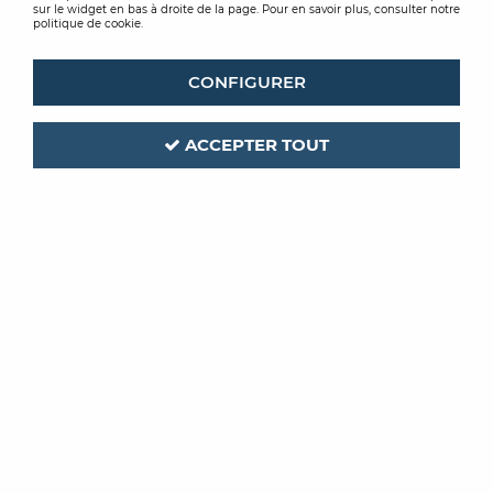
sur le widget en bas à droite de la page. Pour en savoir plus, consulter notre
politique de cookie.
CONFIGURER
ACCEPTER TOUT
LEVIS
Code produit :
195726
AMBIANCE LAK MAT
PEINTURE LAQUE TEINTEE W 2,5L
Soyez le premier à donner votre avis !