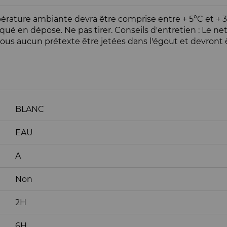
empérature ambiante devra être comprise entre + 5°C et + 
qué en dépose. Ne pas tirer. Conseils d'entretien : Le net
nt sous aucun prétexte être jetées dans l'égout et devron
BLANC
EAU
A
Non
2H
6H