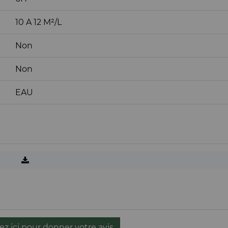
10 A 12 M²/L
Non
Non
EAU
ez ici pour donner votre avis.