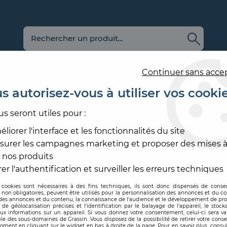
Continuer sans acce
s autorisez-vous à utiliser vos cooki
us seront utiles pour :
E
REVÊTEMENT
OUTILLAGE
PRODUITS DE
ACCESS
MURAL
ET MATÉRIEL
MISE EN ŒUVRE
SOL ET
liorer l'interface et les fonctionnalités du site
surer les campagnes marketing et proposer des mises à
TURE BOIS EXTÉRIEUR
>
DUOL ACRYL SATIN
 nos produits
LEVIS
er l'authentification et surveiller les erreurs techniques
 cookies sont nécessaires à des fins techniques, ils sont donc dispensés de cons
, non obligatoires, peuvent être utilisés pour la personnalisation des annonces et du co
Code produit :
195793
es annonces et du contenu, la connaissance de l'audience et le développement de prod
de géolocalisation précises et l'identification par le balayage de l'appareil, le stock
aux informations sur un appareil. Si vous donnez votre consentement, celui-ci sera va
DUOL ACRYL SA
le des sous-domaines de Grassin. Vous disposez de la possibilité de retirer votre con
oment en cliquant sur le widget en bas à droite de la page. Pour en savoir plus, consul