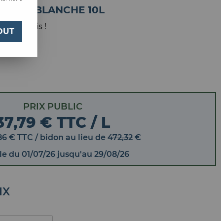
REUSE BLANCHE 10L
 votre avis !
OUT
PRIX PUBLIC
37,79 € TTC / L
86
€
TTC
/ bidon
au lieu de
472,32
€
le
du
01/07/26
jusqu'au
29/08/26
IX