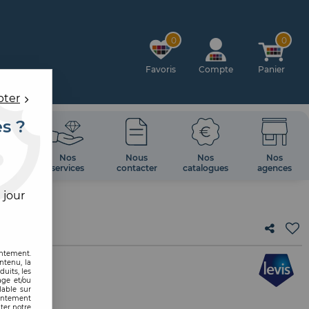
0
0
Favoris
Compte
Panier
pter
es ?
OIRES
Nos
Nous
Nos
Nos
 MUR
services
contacter
catalogues
agences
 jour
entement.
ntenu, la
uits, les
age et/ou
lable sur
TIN
sentement
ter notre