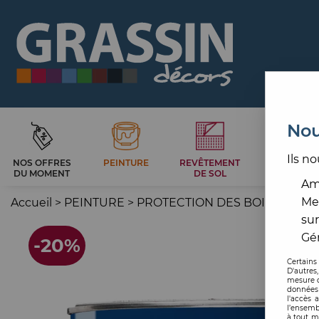
Nou
Ils no
NOS OFFRES
PEINTURE
REVÊTEMENT
CARRELAG
DU MOMENT
DE SOL
ET BAIN
Amé
Me
Accueil
>
PEINTURE
>
PROTECTION DES BOIS
>
PEIN
sur
Gér
-
20
%
Certains
D'autres
mesure d
données 
l'accès 
l’ensemb
à tout m