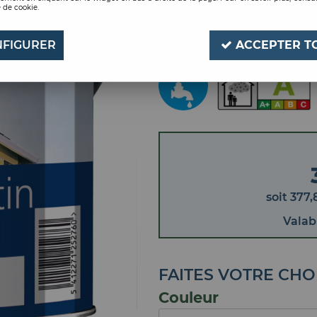
 de cookie.
PEINTURE MICROPO
Soyez le premier à donner
FIGURER
ACCEPTER T
soit
377
,
Valab
FAITES VOTRE CHO
Couleur