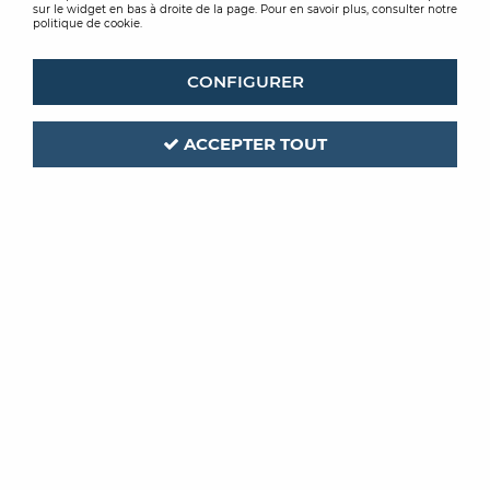
sur le widget en bas à droite de la page. Pour en savoir plus, consulter notre
politique de cookie.
CONFIGURER
ACCEPTER TOUT
ST LUC
ST LUC
ENDUIT
ENDUIT
REBOUCHEUR 3H
REBOUCHAGE ST
ST LUC
LUC
À partir de
6,73 € TTC / Kg
4,62 € TTC / Kg
VOIR LE PRODUIT
ACHAT RAPIDE
-20 %