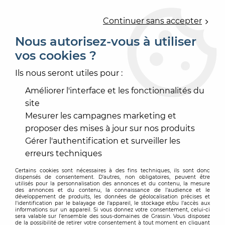
0
Continuer sans accepter
Nous autorisez-vous à utiliser
vos cookies ?
Accueil
>
PRODUIT DE MISE EN OEUVRE
>
ENDUIT
>
REBOUCHEUR
Ils nous seront utiles pour :
REBOUCHEUR
Améliorer l'interface et les fonctionnalités du
site
Mesurer les campagnes marketing et
proposer des mises à jour sur nos produits
Gérer l'authentification et surveiller les
TRIER & FILTRER
erreurs techniques
Certains cookies sont nécessaires à des fins techniques, ils sont donc
dispensés de consentement. D'autres, non obligatoires, peuvent être
6 articles sur
6
utilisés pour la personnalisation des annonces et du contenu, la mesure
des annonces et du contenu, la connaissance de l'audience et le
développement de produits, les données de géolocalisation précises et
l'identification par le balayage de l'appareil, le stockage et/ou l'accès aux
informations sur un appareil. Si vous donnez votre consentement, celui-ci
sera valable sur l’ensemble des sous-domaines de Grassin. Vous disposez
de la possibilité de retirer votre consentement à tout moment en cliquant