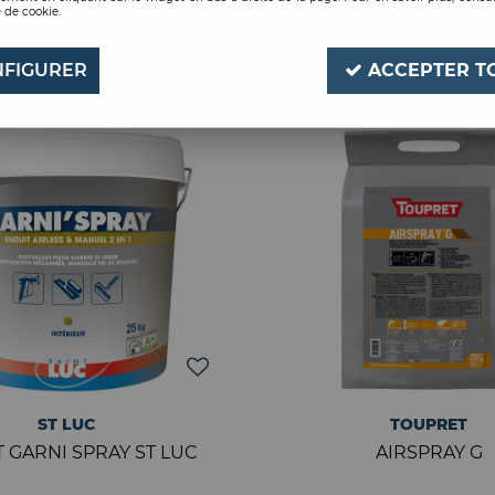
 de cookie.
11 articles sur
11
FIGURER
ACCEPTER T
ST LUC
TOUPRET
 GARNI SPRAY ST LUC
AIRSPRAY G