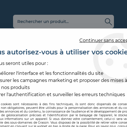
Continuer sans acce
s autorisez-vous à utiliser vos cooki
us seront utiles pour :
E
REVÊTEMENT
OUTILLAGE
PRODUITS DE
ACCESS
MURAL
ET MATÉRIEL
MISE EN ŒUVRE
SOL ET
liorer l'interface et les fonctionnalités du site
surer les campagnes marketing et proposer des mises à
ENDUIT AIRLESS
 nos produits
ENDUIT AIRLESS
er l'authentification et surveiller les erreurs techniques
 cookies sont nécessaires à des fins techniques, ils sont donc dispensés de cons
, non obligatoires, peuvent être utilisés pour la personnalisation des annonces et du co
es annonces et du contenu, la connaissance de l'audience et le développement de prod
de géolocalisation précises et l'identification par le balayage de l'appareil, le stock
aux informations sur un appareil. Si vous donnez votre consentement, celui-ci sera va
le des sous-domaines de Grassin. Vous disposez de la possibilité de retirer votre con
oment en cliquant sur le widget en bas à droite de la page. Pour en savoir plus, consul