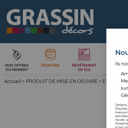
Nou
Ils no
NOS OFFRES
PEINTURE
REVÊTEMENT
CARRELAG
DU MOMENT
DE SOL
ET BAIN
Amé
Me
Accueil
>
PRODUIT DE MISE EN OEUVRE
>
ENDUIT
>
sur
Gér
Certains
D'autres
mesure d
données 
l'accès 
l’ensemb
à tout m