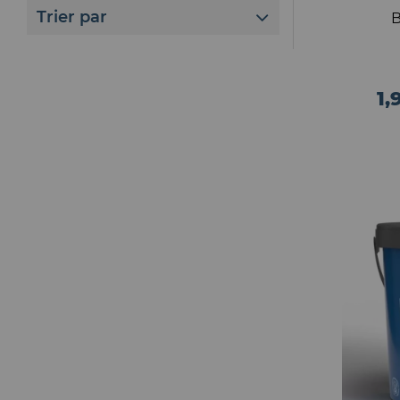
Trier par
B
1,