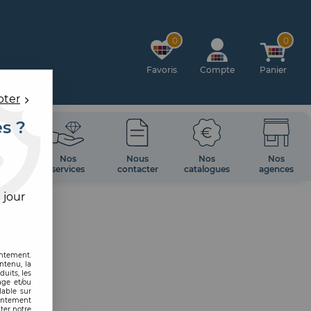
0
0
Favoris
Compte
Panier
pter
es ?
OIRES
Nos
Nous
Nos
Nos
 MUR
services
contacter
catalogues
agences
 jour
entement.
ntenu, la
uits, les
age et/ou
lable sur
sentement
ter notre