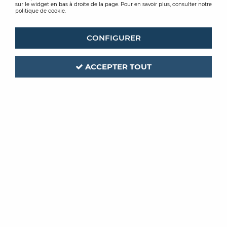
sur le widget en bas à droite de la page. Pour en savoir plus, consulter notre
politique de cookie.
CONFIGURER
ACCEPTER TOUT
TOUPRET
Code produit :
212341
| Réf. interne :
REB725
REBOUCHEUR
REBOUCHAGE 25KG
Soyez le premier à donner votre avis !