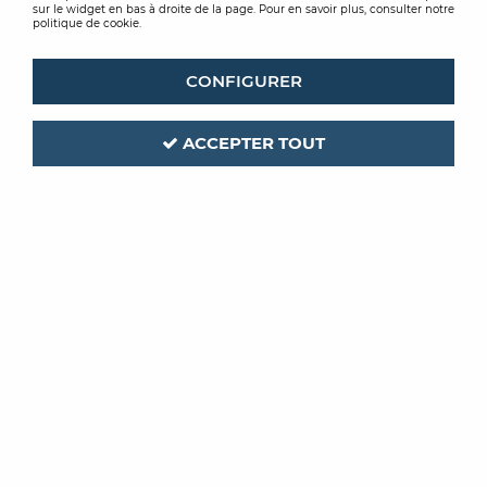
sur le widget en bas à droite de la page. Pour en savoir plus, consulter notre
politique de cookie.
CONFIGURER
ACCEPTER TOUT
ROMUS
Code produit :
213708
| Réf. interne :
94370
MEGA SCRAPER EXTENSIBLE
50 · 75 CM
Soyez le premier à donner votre avis !
PRIX PUBLIC
144
,
46
€
TTC