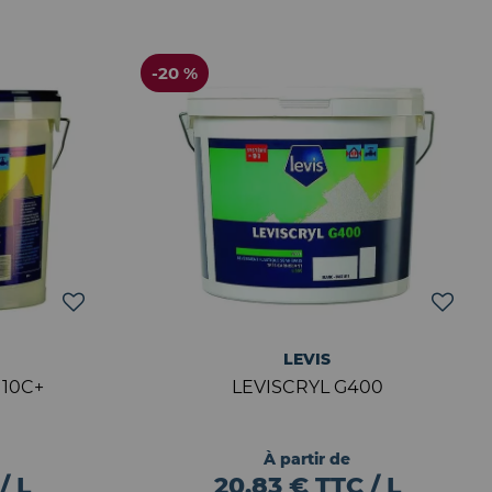
-20 %
LEVIS
 10C+
LEVISCRYL G400
À partir de
/ L
20,83 € TTC / L