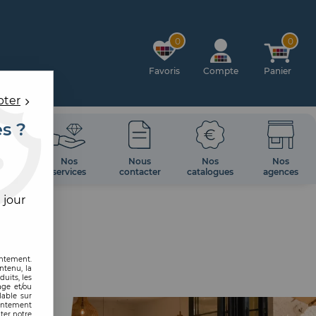
0
0
Favoris
Compte
Panier
pter
es ?
OIRES
Nos
Nous
Nos
Nos
 MUR
services
contacter
catalogues
agences
 jour
entement.
ntenu, la
uits, les
age et/ou
lable sur
sentement
ter notre