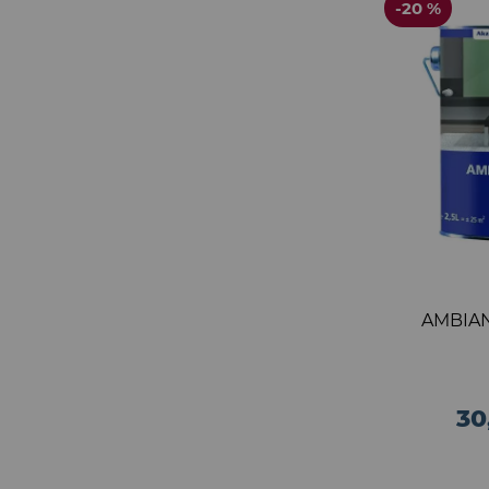
-20 %
SEDIM
ST LUC
UDIREV
VITRULAN
AMBIA
30