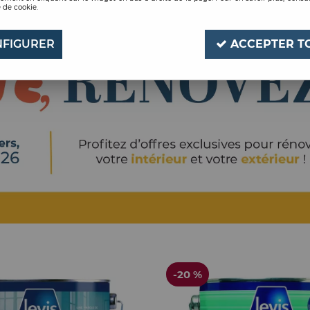
 de cookie.
FIGURER
ACCEPTER T
-20 %