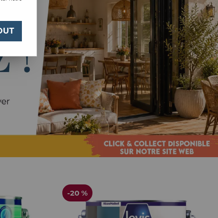
OUT
-20 %