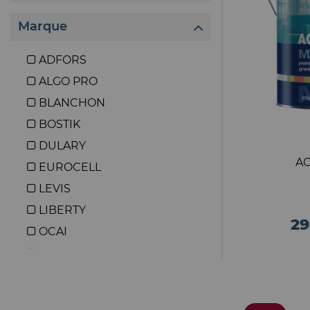
Marque
ADFORS
ALGO PRO
BLANCHON
BOSTIK
DULARY
AC
EUROCELL
LEVIS
LIBERTY
29
OCAI
PEINTURE LA FRANCAISE
PRB
QUELYD