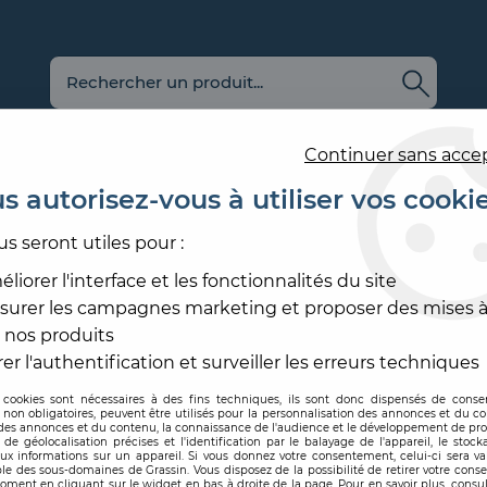
Continuer sans acce
s autorisez-vous à utiliser vos cooki
us seront utiles pour :
E
REVÊTEMENT
OUTILLAGE
PRODUITS DE
ACCESS
MURAL
ET MATÉRIEL
MISE EN ŒUVRE
SOL ET
liorer l'interface et les fonctionnalités du site
surer les campagnes marketing et proposer des mises à
 nos produits
C'est l'été, rénovez !
er l'authentification et surveiller les erreurs techniques
 cookies sont nécessaires à des fins techniques, ils sont donc dispensés de cons
, non obligatoires, peuvent être utilisés pour la personnalisation des annonces et du co
es annonces et du contenu, la connaissance de l'audience et le développement de prod
de géolocalisation précises et l'identification par le balayage de l'appareil, le stock
aux informations sur un appareil. Si vous donnez votre consentement, celui-ci sera va
le des sous-domaines de Grassin. Vous disposez de la possibilité de retirer votre con
oment en cliquant sur le widget en bas à droite de la page. Pour en savoir plus, consul