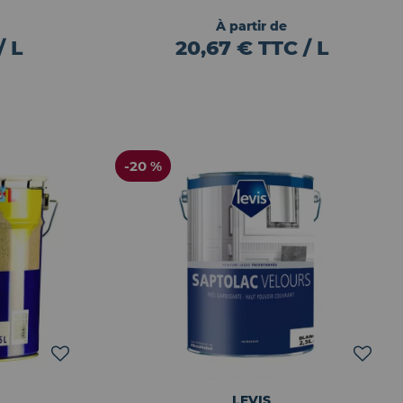
À partir de
/ L
20,67 € TTC / L
-20 %
LEVIS