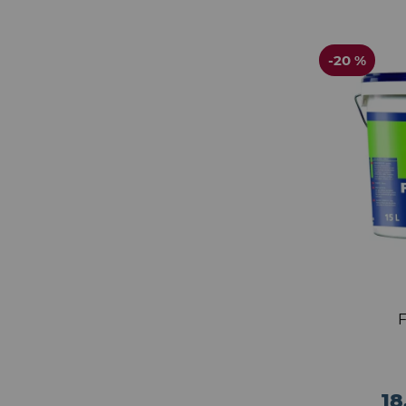
-20 %
18