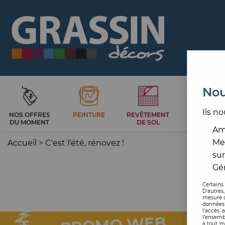
Nou
Ils no
NOS OFFRES
PEINTURE
REVÊTEMENT
CARRELAG
DU MOMENT
DE SOL
ET BAIN
Amé
Me
Accueil
>
C'est l'été, rénovez !
sur
Gér
Certains
D'autres
mesure d
données 
l'accès 
l’ensemb
à tout m