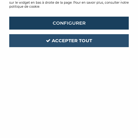
sur le widget en bas à droite de la page. Pour en savoir plus, consulter notre
politique de cookie.
CONFIGURER
ACCEPTER TOUT
ROMUS
ROMUS
SPATULE A COLLE A
SERINGUE A COLLE
LAME FIXE SC-A
À partir de
À partir de
7,02 €
TTC
9,77 €
TTC
/ Unité
/ Unité
VOIR LE PRODUIT
VOIR LE PRODUIT