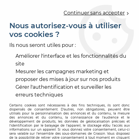
0
Continuer sans accepter
Nous autorisez-vous à utiliser
vos cookies ?
Accueil
>
OUTILLAGE
>
OUTILLAGE À MAIN
>
OUTILLAGE SOLIER
Ils nous seront utiles pour :
OUTILLAGE SOLIER
Améliorer l'interface et les fonctionnalités du
site
Mesurer les campagnes marketing et
proposer des mises à jour sur nos produits
Gérer l'authentification et surveiller les
TRIER & FILTRER
erreurs techniques
Certains cookies sont nécessaires à des fins techniques, ils sont donc
dispensés de consentement. D'autres, non obligatoires, peuvent être
60 articles sur
110
utilisés pour la personnalisation des annonces et du contenu, la mesure
des annonces et du contenu, la connaissance de l'audience et le
développement de produits, les données de géolocalisation précises et
l'identification par le balayage de l'appareil, le stockage et/ou l'accès aux
informations sur un appareil. Si vous donnez votre consentement, celui-ci
sera valable sur l’ensemble des sous-domaines de Grassin. Vous disposez
de la possibilité de retirer votre consentement à tout moment en cliquant