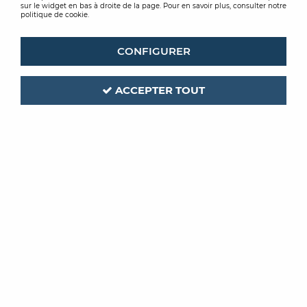
sur le widget en bas à droite de la page. Pour en savoir plus, consulter notre
politique de cookie.
CONFIGURER
ACCEPTER TOUT
LEVIS
Code produit :
195867
FIXACRYL OPAC
FIXATEUR OPACIFIANT BLANC 15L
Soyez le premier à donner votre avis !