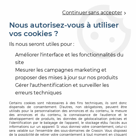
0
Continuer sans accepter
Nous autorisez-vous à utiliser
vos cookies ?
Accueil
>
PEINTURE
>
PEINTURE ENDUIT FAÇADE
>
IMPRESSION, FIXATEUR
>
FIXACRYL OPAC
Ils nous seront utiles pour :
Améliorer l'interface et les fonctionnalités du
-
20
%
site
Mesurer les campagnes marketing et
proposer des mises à jour sur nos produits
Gérer l'authentification et surveiller les
erreurs techniques
Certains cookies sont nécessaires à des fins techniques, ils sont donc
dispensés de consentement. D'autres, non obligatoires, peuvent être
utilisés pour la personnalisation des annonces et du contenu, la mesure
des annonces et du contenu, la connaissance de l'audience et le
développement de produits, les données de géolocalisation précises et
l'identification par le balayage de l'appareil, le stockage et/ou l'accès aux
informations sur un appareil. Si vous donnez votre consentement, celui-ci
sera valable sur l’ensemble des sous-domaines de Grassin. Vous disposez
de la possibilité de retirer votre consentement à tout moment en cliquant