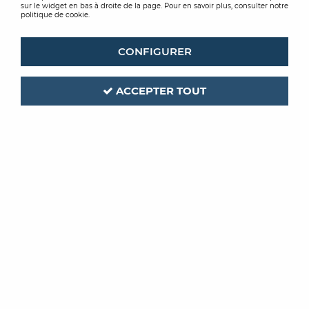
sur le widget en bas à droite de la page. Pour en savoir plus, consulter notre
politique de cookie.
CONFIGURER
ACCEPTER TOUT
LEVIS
Code produit :
195679
ACRYLEVIS PRIMER
PRIMAIRE BLANC 15L
Soyez le premier à donner votre avis !