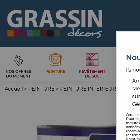
Nou
Ils no
NOS OFFRES
PEINTURE
REVÊTEMENT
CARRELAG
DU MOMENT
DE SOL
ET BAIN
Amé
Me
Accueil
>
PEINTURE
>
PEINTURE INTÉRIEURE
>
IMPR
sur
Gér
Certains
D'autres
mesure d
données 
l'accès 
l’ensemb
à tout m