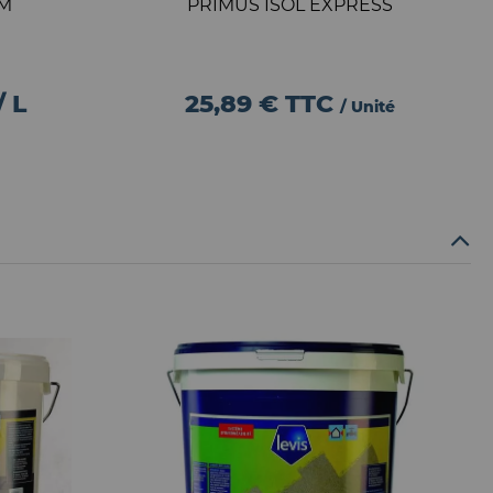
IM
PRIMUS ISOL EXPRESS
/ L
25,89 €
TTC
/ Unité