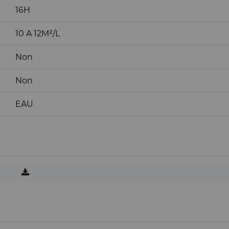
16H
10 A 12M²/L
Non
Non
EAU