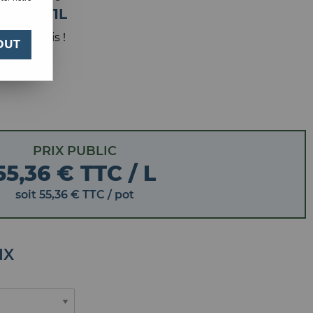
BLANC 1L
 votre avis !
OUT
PRIX PUBLIC
55,36 € TTC / L
soit
55
,
36
€
TTC
/ pot
IX