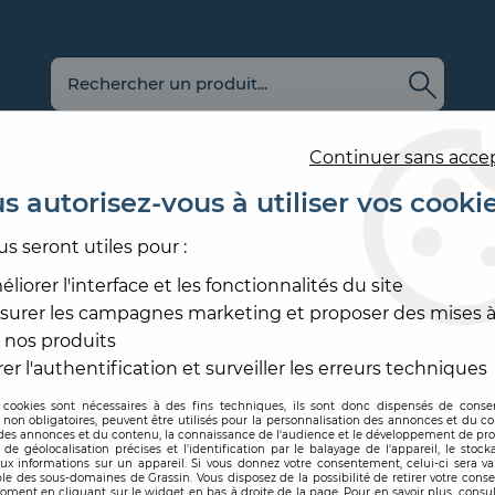
Continuer sans acce
s autorisez-vous à utiliser vos cooki
us seront utiles pour :
E
REVÊTEMENT
OUTILLAGE
PRODUITS DE
ACCESS
MURAL
ET MATÉRIEL
MISE EN ŒUVRE
SOL ET
liorer l'interface et les fonctionnalités du site
surer les campagnes marketing et proposer des mises à
ESSION
>
ACRYLEVIS TX PRIMER
 nos produits
LEVIS
er l'authentification et surveiller les erreurs techniques
 cookies sont nécessaires à des fins techniques, ils sont donc dispensés de cons
, non obligatoires, peuvent être utilisés pour la personnalisation des annonces et du co
Code produit :
195691
es annonces et du contenu, la connaissance de l'audience et le développement de prod
de géolocalisation précises et l'identification par le balayage de l'appareil, le stock
aux informations sur un appareil. Si vous donnez votre consentement, celui-ci sera va
ACRYLEVIS TX 
le des sous-domaines de Grassin. Vous disposez de la possibilité de retirer votre con
oment en cliquant sur le widget en bas à droite de la page. Pour en savoir plus, consul