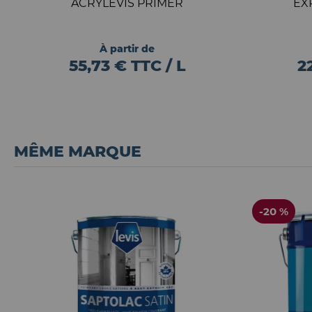
ACRYLEVIS PRIMER
EX
À partir de
55,73 € TTC / L
2
MÊME MARQUE
-20 %