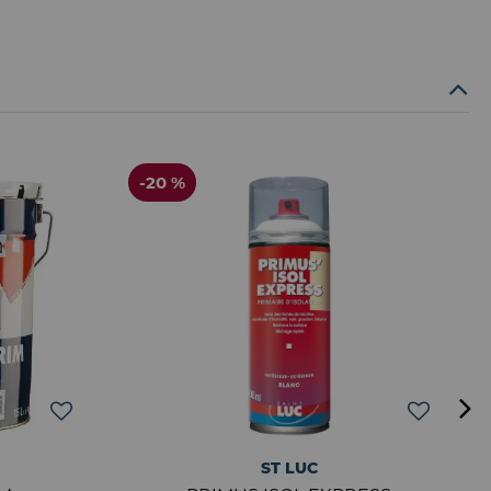
-20 %
ST LUC