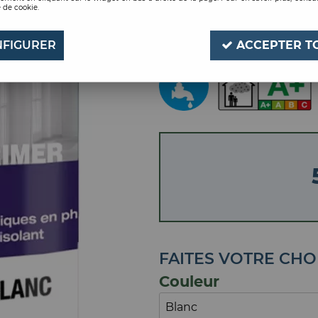
 de cookie.
PRIMAIRE PVC BOIS 
Soyez le premier à donner
FIGURER
ACCEPTER T
FAITES VOTRE CHO
Couleur