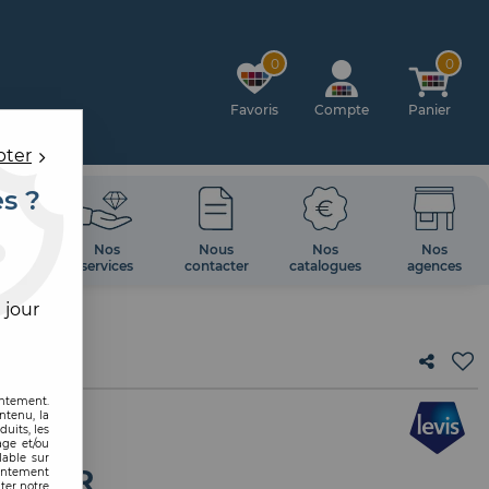
0
0
Favoris
Compte
Panier
pter
es ?
OIRES
Nos
Nous
Nos
Nos
 MUR
services
contacter
catalogues
agences
 jour
entement.
ntenu, la
uits, les
age et/ou
lable sur
PRIMER
sentement
ter notre