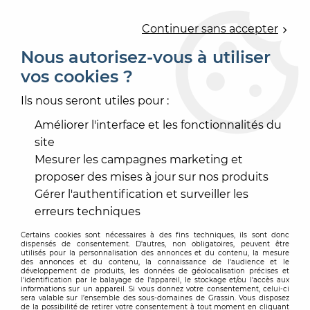
0
Continuer sans accepter
Nous autorisez-vous à utiliser
vos cookies ?
Accueil
>
REVÊTEMENT MUR ET PLAFOND
>
REVÊTEMENT MURAL
Ils nous seront utiles pour :
REVÊTEMENT MURAL
Améliorer l'interface et les fonctionnalités du
site
Mesurer les campagnes marketing et
proposer des mises à jour sur nos produits
Gérer l'authentification et surveiller les
TRIER & FILTRER
erreurs techniques
Certains cookies sont nécessaires à des fins techniques, ils sont donc
dispensés de consentement. D'autres, non obligatoires, peuvent être
46 articles sur
46
utilisés pour la personnalisation des annonces et du contenu, la mesure
des annonces et du contenu, la connaissance de l'audience et le
développement de produits, les données de géolocalisation précises et
l'identification par le balayage de l'appareil, le stockage et/ou l'accès aux
informations sur un appareil. Si vous donnez votre consentement, celui-ci
sera valable sur l’ensemble des sous-domaines de Grassin. Vous disposez
-20 %
de la possibilité de retirer votre consentement à tout moment en cliquant