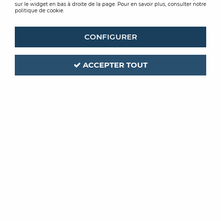
sur le widget en bas à droite de la page. Pour en savoir plus, consulter notre
politique de cookie.
CONFIGURER
ACCEPTER TOUT
SEDIM
SEDIM
STRUCTURE À
STRUCTURE À
PEINDRE LASER
PEINDRE GREEN
À partir de
À partir de
21,29 €
TTC
25,94 €
TTC
/ Unité
/ Unité
VOIR LE PRODUIT
VOIR LE PRODUIT