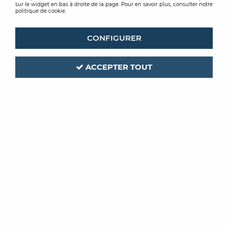
sur le widget en bas à droite de la page. Pour en savoir plus, consulter notre
politique de cookie.
CONFIGURER
ACCEPTER TOUT
CASAMANCE
Code produit :
320706
| Réf. interne :
70790820
REVETEMENT ALTERNATIVE
LIEGE BLANC ET DORE
Soyez le premier à donner votre avis !