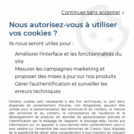
0
Continuer sans accepter
Nous autorisez-vous à utiliser
vos cookies ?
Accueil
>
REVÊTEMENT MUR ET PLAFOND
>
REVÊTEMENT MURAL
>
MURAL TEXTILE - TECHNIQUE
>
Ils nous seront utiles pour :
REVETEMENT ALTERNATIVE
Améliorer l'interface et les fonctionnalités du
site
Mesurer les campagnes marketing et
proposer des mises à jour sur nos produits
Gérer l'authentification et surveiller les
erreurs techniques
Certains cookies sont nécessaires à des fins techniques, ils sont donc
dispensés de consentement. D'autres, non obligatoires, peuvent être
utilisés pour la personnalisation des annonces et du contenu, la mesure
des annonces et du contenu, la connaissance de l'audience et le
développement de produits, les données de géolocalisation précises et
l'identification par le balayage de l'appareil, le stockage et/ou l'accès aux
informations sur un appareil. Si vous donnez votre consentement, celui-ci
sera valable sur l’ensemble des sous-domaines de Grassin. Vous disposez
de la possibilité de retirer votre consentement à tout moment en cliquant