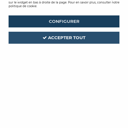
sur le widget en bas à droite de la page. Pour en savoir plus, consulter notre
politique de cookie.
CONFIGURER
ACCEPTER TOUT
MIRKA
Code produit :
210906
| Réf. interne :
8295612111
PROTECTEUR PLATEAU DIAM
150
67 TROUS A L UNITE
Soyez le premier à donner votre avis !
PRIX PUBLIC