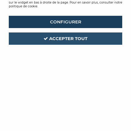
sur le widget en bas à droite de la page. Pour en savoir plus, consulter notre
politique de cookie.
CONFIGURER
ACCEPTER TOUT
MIRKA
Code produit :
210919
| Réf. interne :
MIN6519411
TUYAU ASPIRATION
ANTISTATIQUE
POUR DEROS/CEROS/DEOS 27MMX4M
Soyez le premier à donner votre avis !
PRIX PUBLIC