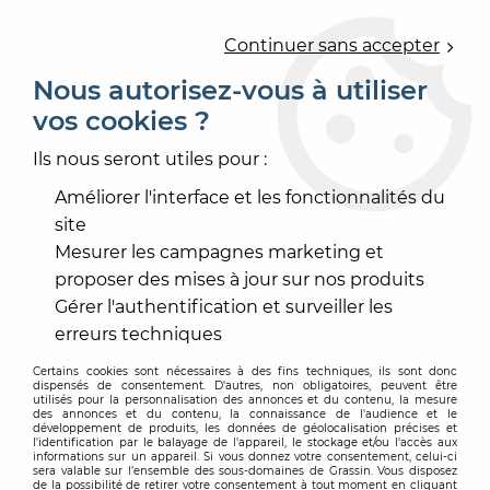
0
Continuer sans accepter
Nous autorisez-vous à utiliser
vos cookies ?
Accueil
>
REVÊTEMENT MUR ET PLAFOND
>
PAPIER PEINT
>
PAPIER PEINT DÉCORATIF
>
PAPIER PEINT OUTLINES
Ils nous seront utiles pour :
Améliorer l'interface et les fonctionnalités du
site
Mesurer les campagnes marketing et
proposer des mises à jour sur nos produits
Gérer l'authentification et surveiller les
erreurs techniques
Certains cookies sont nécessaires à des fins techniques, ils sont donc
dispensés de consentement. D'autres, non obligatoires, peuvent être
utilisés pour la personnalisation des annonces et du contenu, la mesure
des annonces et du contenu, la connaissance de l'audience et le
développement de produits, les données de géolocalisation précises et
l'identification par le balayage de l'appareil, le stockage et/ou l'accès aux
informations sur un appareil. Si vous donnez votre consentement, celui-ci
sera valable sur l’ensemble des sous-domaines de Grassin. Vous disposez
de la possibilité de retirer votre consentement à tout moment en cliquant