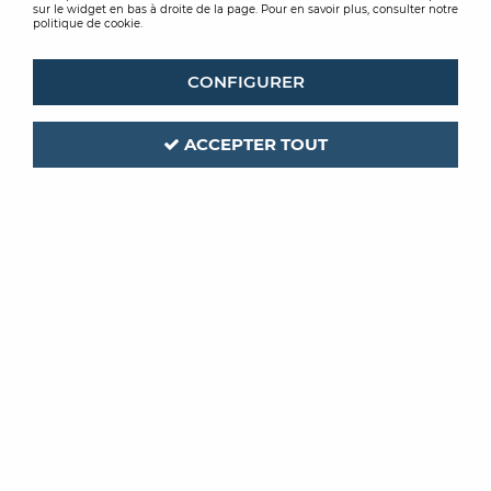
sur le widget en bas à droite de la page. Pour en savoir plus, consulter notre
politique de cookie.
CONFIGURER
ACCEPTER TOUT
CASELIO
Code produit :
378380
| Réf. interne :
OTLS64520000
PAPIER PEINT OUTLINES
UNI BLANC
Soyez le premier à donner votre avis !