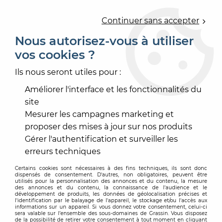
0
Continuer sans accepter
Nous autorisez-vous à utiliser
vos cookies ?
Accueil
>
REVÊTEMENT MUR ET PLAFOND
>
PAPIER PEINT
>
PANORAMIQUE
>
PANORAMIQUE HAPPY THERAPY
Ils nous seront utiles pour :
Améliorer l'interface et les fonctionnalités du
site
Mesurer les campagnes marketing et
proposer des mises à jour sur nos produits
Gérer l'authentification et surveiller les
erreurs techniques
Certains cookies sont nécessaires à des fins techniques, ils sont donc
dispensés de consentement. D'autres, non obligatoires, peuvent être
utilisés pour la personnalisation des annonces et du contenu, la mesure
des annonces et du contenu, la connaissance de l'audience et le
développement de produits, les données de géolocalisation précises et
l'identification par le balayage de l'appareil, le stockage et/ou l'accès aux
informations sur un appareil. Si vous donnez votre consentement, celui-ci
sera valable sur l’ensemble des sous-domaines de Grassin. Vous disposez
de la possibilité de retirer votre consentement à tout moment en cliquant