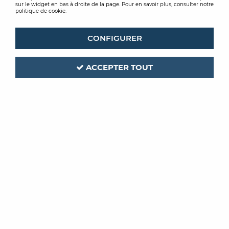
sur le widget en bas à droite de la page. Pour en savoir plus, consulter notre
politique de cookie.
CONFIGURER
ACCEPTER TOUT
CASELIO
Code produit :
346292
| Réf. interne :
HTH104114322
PANORAMIQUE HAPPY
THERAPY
AMAZING MULTICOULEURS
Soyez le premier à donner votre avis !