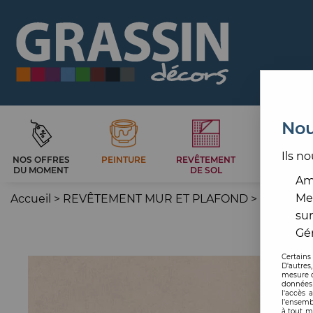
Nou
Ils no
NOS OFFRES
PEINTURE
REVÊTEMENT
CARRELAG
DU MOMENT
DE SOL
ET BAIN
Amé
Me
Accueil
>
REVÊTEMENT MUR ET PLAFOND
>
PAPIER P
sur
Gér
Certains
D'autres
mesure d
données 
l'accès 
l’ensemb
à tout m