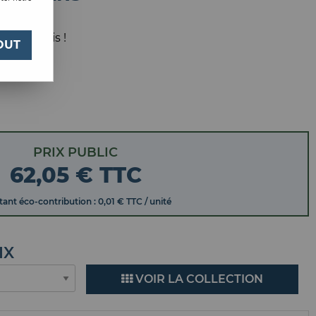
 votre avis !
OUT
PRIX PUBLIC
62
,
05
€
TTC
ant éco-contribution : 0,01 € TTC / unité
IX
VOIR LA COLLECTION