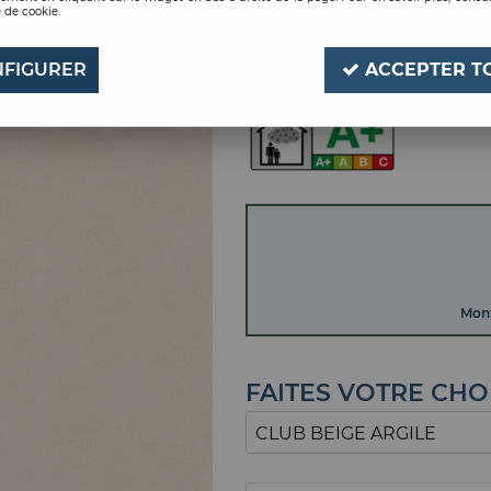
 de cookie.
CLUB BEIGE ARGILE
Soyez le premier à donner
FIGURER
ACCEPTER T
Mont
FAITES VOTRE CHO