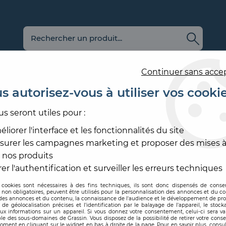
Continuer sans acce
s autorisez-vous à utiliser vos cooki
us seront utiles pour :
E
REVÊTEMENT
OUTILLAGE
PRODUITS DE
ACCESS
MURAL
ET MATÉRIEL
MISE EN ŒUVRE
SOL ET
liorer l'interface et les fonctionnalités du site
surer les campagnes marketing et proposer des mises à
EINT
>
PAPIER PEINT DÉCORATIF
>
PAPIER PEINT LEAT
 nos produits
CASADECO
er l'authentification et surveiller les erreurs techniques
 cookies sont nécessaires à des fins techniques, ils sont donc dispensés de cons
, non obligatoires, peuvent être utilisés pour la personnalisation des annonces et du co
Code produit :
313799
| Réf
es annonces et du contenu, la connaissance de l'audience et le développement de prod
de géolocalisation précises et l'identification par le balayage de l'appareil, le stock
aux informations sur un appareil. Si vous donnez votre consentement, celui-ci sera va
PAPIER PEINT 
le des sous-domaines de Grassin. Vous disposez de la possibilité de retirer votre con
oment en cliquant sur le widget en bas à droite de la page. Pour en savoir plus, consul