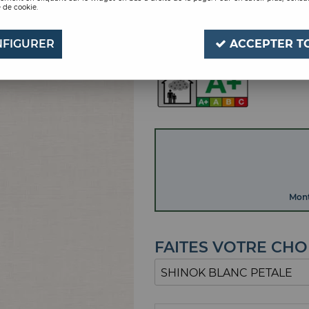
 de cookie.
SHINOK BLANC PETA
Soyez le premier à donner
FIGURER
ACCEPTER T
Mont
FAITES VOTRE CHO