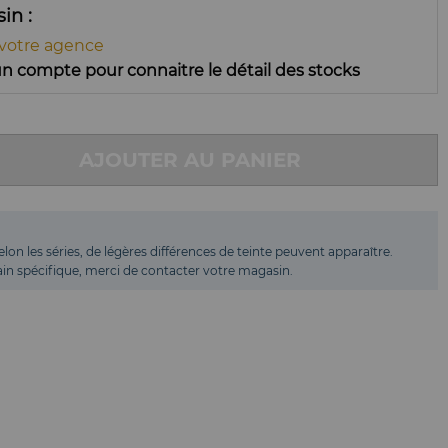
ssin
 votre agence
n compte pour connaitre le détail des stocks
AJOUTER AU PANIER
elon les séries, de légères différences de teinte peuvent apparaître.
 bain spécifique, merci de contacter votre magasin.