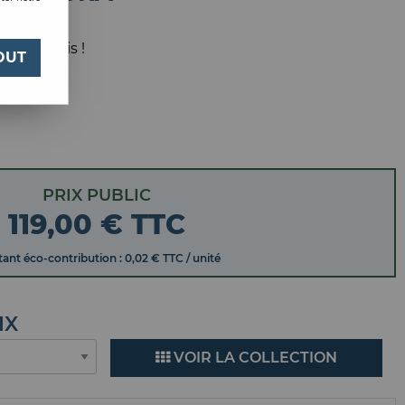
LE
 votre avis !
OUT
PRIX PUBLIC
119
,
00
€
TTC
ant éco-contribution : 0,02 € TTC / unité
IX
VOIR LA COLLECTION