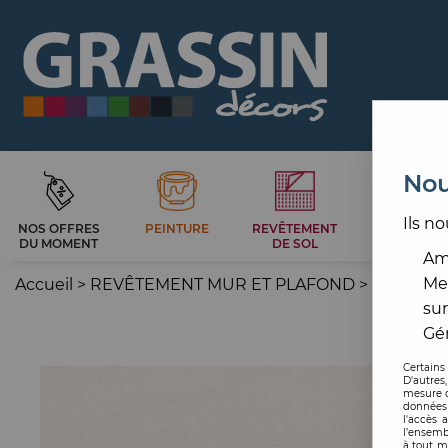
Nou
Ils no
NOS OFFRES
PEINTURE
REVÊTEMENT
CARRELAG
DU MOMENT
DE SOL
ET BAIN
Amé
Me
Accueil
>
REVÊTEMENT MUR ET PLAFOND
>
PAPIER P
sur
Gér
Certains
D'autres
mesure d
données 
l'accès 
l’ensemb
à tout m