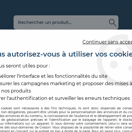
Continuer sans acce
s autorisez-vous à utiliser vos cooki
us seront utiles pour :
E
REVÊTEMENT
OUTILLAGE
PRODUITS DE
ACCESS
MURAL
ET MATÉRIEL
MISE EN ŒUVRE
SOL ET
liorer l'interface et les fonctionnalités du site
surer les campagnes marketing et proposer des mises à
EINT
>
PAPIER PEINT DÉCORATIF
>
PAPIER PEINT AVE
 nos produits
CASAMANCE
er l'authentification et surveiller les erreurs techniques
 cookies sont nécessaires à des fins techniques, ils sont donc dispensés de cons
, non obligatoires, peuvent être utilisés pour la personnalisation des annonces et du co
Code produit :
318876
| Réf
es annonces et du contenu, la connaissance de l'audience et le développement de prod
de géolocalisation précises et l'identification par le balayage de l'appareil, le stock
aux informations sur un appareil. Si vous donnez votre consentement, celui-ci sera va
PAPIER PEINT 
le des sous-domaines de Grassin. Vous disposez de la possibilité de retirer votre con
oment en cliquant sur le widget en bas à droite de la page. Pour en savoir plus, consul