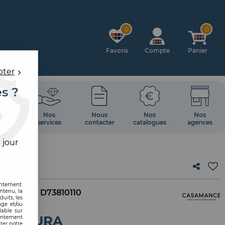
0
0
Favoris
Compte
Panier
pter
es ?
OIRES
Nos
Nous
Nos
Nos
 MUR
services
contacter
catalogues
agences
 jour
NTURA
entement.
ntenu, la
. interne :
D73810110
uits, les
age et/ou
lable sur
AVENTURA
sentement
ter notre