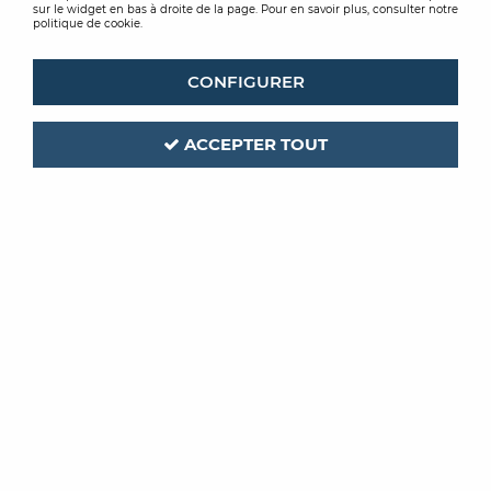
sur le widget en bas à droite de la page. Pour en savoir plus, consulter notre
politique de cookie.
CONFIGURER
ACCEPTER TOUT
CASELIO
Code produit :
316041
| Réf. interne :
ARN64520000
PAPIER PEINT AROUND
UNI BLANC 64520000
Soyez le premier à donner votre avis !