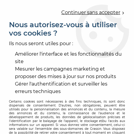
0
Continuer sans accepter
Nous autorisez-vous à utiliser
vos cookies ?
Accueil
>
REVÊTEMENT MUR ET PLAFOND
>
PAPIER PEINT
>
PAPIER PEINT DÉCORATIF
>
PAPIER PEINT AROUND
Ils nous seront utiles pour :
Améliorer l'interface et les fonctionnalités du
site
Mesurer les campagnes marketing et
proposer des mises à jour sur nos produits
Gérer l'authentification et surveiller les
erreurs techniques
Certains cookies sont nécessaires à des fins techniques, ils sont donc
dispensés de consentement. D'autres, non obligatoires, peuvent être
utilisés pour la personnalisation des annonces et du contenu, la mesure
des annonces et du contenu, la connaissance de l'audience et le
développement de produits, les données de géolocalisation précises et
l'identification par le balayage de l'appareil, le stockage et/ou l'accès aux
informations sur un appareil. Si vous donnez votre consentement, celui-ci
sera valable sur l’ensemble des sous-domaines de Grassin. Vous disposez
de la possibilité de retirer votre consentement à tout moment en cliquant