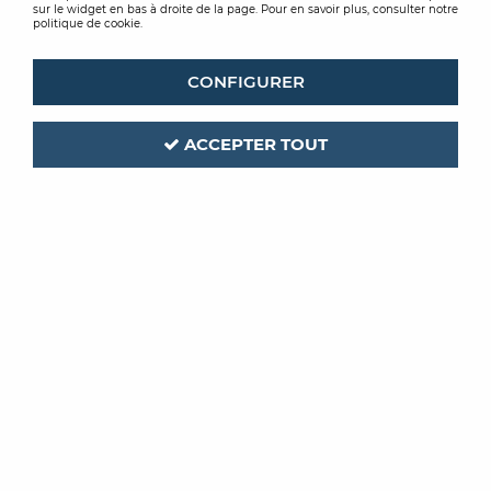
sur le widget en bas à droite de la page. Pour en savoir plus, consulter notre
politique de cookie.
CONFIGURER
ACCEPTER TOUT
VITRA
Code produit :
305650
| Réf. interne :
ZENTRUM
PACK WC A POSER SANS
BRIDE ZENTRUM
Soyez le premier à donner votre avis !
PRIX PUBLIC