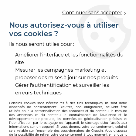
0
Continuer sans accepter
Nous autorisez-vous à utiliser
vos cookies ?
Accueil
>
CARRELAGE ET BAIN
>
SALLE DE BAIN
>
BAIGNOIRE, WC ET VASQUE
>
PACK WC A POSER SANS
Ils nous seront utiles pour :
BRIDE ZENTRUM
Améliorer l'interface et les fonctionnalités du
site
Mesurer les campagnes marketing et
proposer des mises à jour sur nos produits
Gérer l'authentification et surveiller les
erreurs techniques
Certains cookies sont nécessaires à des fins techniques, ils sont donc
dispensés de consentement. D'autres, non obligatoires, peuvent être
utilisés pour la personnalisation des annonces et du contenu, la mesure
des annonces et du contenu, la connaissance de l'audience et le
développement de produits, les données de géolocalisation précises et
l'identification par le balayage de l'appareil, le stockage et/ou l'accès aux
informations sur un appareil. Si vous donnez votre consentement, celui-ci
sera valable sur l’ensemble des sous-domaines de Grassin. Vous disposez
de la possibilité de retirer votre consentement à tout moment en cliquant