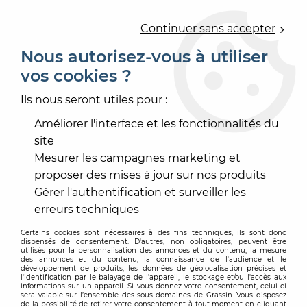
0
Continuer sans accepter
Nous autorisez-vous à utiliser
vos cookies ?
Accueil
>
PEINTURE
>
PEINTURE INTÉRIEURE
>
FINITION MAT
>
LA BIOSOURCEE
Ils nous seront utiles pour :
Améliorer l'interface et les fonctionnalités du
-
20
%
site
Mesurer les campagnes marketing et
proposer des mises à jour sur nos produits
Gérer l'authentification et surveiller les
erreurs techniques
Certains cookies sont nécessaires à des fins techniques, ils sont donc
dispensés de consentement. D'autres, non obligatoires, peuvent être
utilisés pour la personnalisation des annonces et du contenu, la mesure
des annonces et du contenu, la connaissance de l'audience et le
développement de produits, les données de géolocalisation précises et
l'identification par le balayage de l'appareil, le stockage et/ou l'accès aux
informations sur un appareil. Si vous donnez votre consentement, celui-ci
sera valable sur l’ensemble des sous-domaines de Grassin. Vous disposez
de la possibilité de retirer votre consentement à tout moment en cliquant