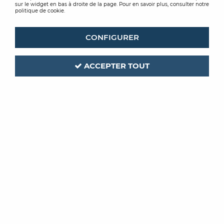
sur le widget en bas à droite de la page. Pour en savoir plus, consulter notre
politique de cookie.
CONFIGURER
ACCEPTER TOUT
PEINTURE LA
FRANCAISE
Code produit :
426984
| Réf. interne :
H19256-10L
LA BIOSOURCEE
PEINTURE ACRYLIQUE MAT BLANCHE
10L
Soyez le premier à donner votre avis !