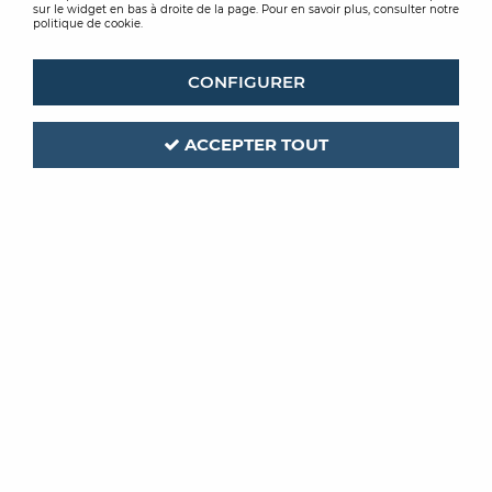
sur le widget en bas à droite de la page. Pour en savoir plus, consulter notre
politique de cookie.
CONFIGURER
ACCEPTER TOUT
PEINTURE LA
FRANCAISE
Code produit :
424278
L'EXTREME MONO IMPER
PEINTURE I1 I4 BLANCHE 20KG
Soyez le premier à donner votre avis !