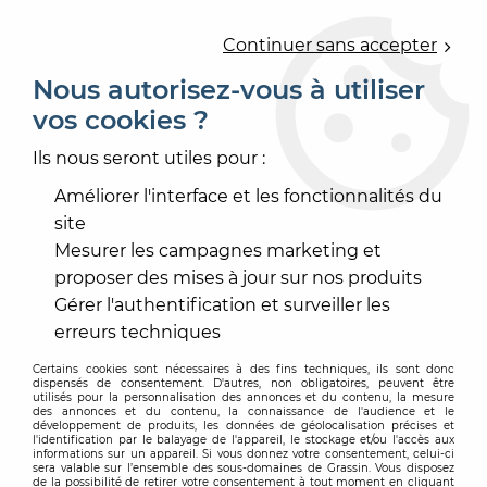
0
Continuer sans accepter
Nous autorisez-vous à utiliser
vos cookies ?
Accueil
>
PEINTURE
>
PEINTURE ENDUIT FAÇADE
>
REVÊTEMENT PLASTIQUE D3
>
L'EXTREME MONO IMPER
Ils nous seront utiles pour :
Améliorer l'interface et les fonctionnalités du
site
Mesurer les campagnes marketing et
proposer des mises à jour sur nos produits
Gérer l'authentification et surveiller les
erreurs techniques
Certains cookies sont nécessaires à des fins techniques, ils sont donc
dispensés de consentement. D'autres, non obligatoires, peuvent être
utilisés pour la personnalisation des annonces et du contenu, la mesure
des annonces et du contenu, la connaissance de l'audience et le
développement de produits, les données de géolocalisation précises et
l'identification par le balayage de l'appareil, le stockage et/ou l'accès aux
informations sur un appareil. Si vous donnez votre consentement, celui-ci
sera valable sur l’ensemble des sous-domaines de Grassin. Vous disposez
de la possibilité de retirer votre consentement à tout moment en cliquant