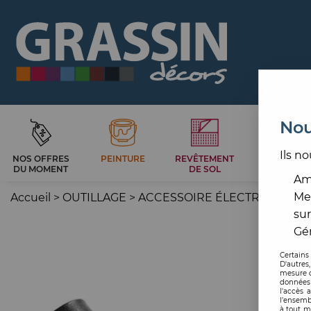
Nou
Ils no
NOS OFFRES
PEINTURE
REVÊTEMENT
CARRELAG
DU MOMENT
DE SOL
ET BAIN
Amé
Me
Accueil
>
OUTILLAGE
>
ACCESSOIRE ÉLECTROPORTAT
sur
Gér
Certains
D'autres
mesure d
données 
l'accès 
l’ensemb
à tout m