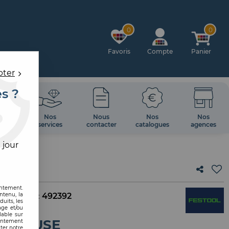
0
0
Favoris
Compte
Panier
pter
es ?
OIRES
Nos
Nous
Nos
Nos
 MUR
services
contacter
catalogues
agences
 jour
SE
entement.
ntenu, la
. interne :
492392
uits, les
age et/ou
lable sur
AGE BUSE
sentement
ter notre