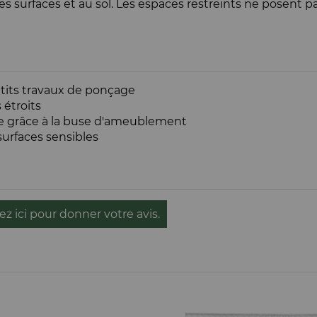
es surfaces et au sol. Les espaces restreints ne posent 
petits travaux de ponçage
 étroits
e grâce à la buse d'ameublement
surfaces sensibles
ez ici pour donner votre avis.