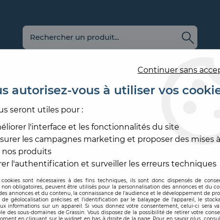
Continuer sans acce
s autorisez-vous à utiliser vos cooki
us seront utiles pour :
E
REVÊTEMENT
OUTILLAGE
PRODUITS DE
ACCESS
MURAL
ET MATÉRIEL
MISE EN ŒUVRE
SOL ET
liorer l'interface et les fonctionnalités du site
surer les campagnes marketing et proposer des mises à
IF
>
ACCESSOIRE ASPIRATION
>
KIT DE NETTOYAGE BU
 nos produits
FESTOOL
er l'authentification et surveiller les erreurs techniques
 cookies sont nécessaires à des fins techniques, ils sont donc dispensés de cons
, non obligatoires, peuvent être utilisés pour la personnalisation des annonces et du co
Code produit :
262962
| Réf
es annonces et du contenu, la connaissance de l'audience et le développement de prod
de géolocalisation précises et l'identification par le balayage de l'appareil, le stock
aux informations sur un appareil. Si vous donnez votre consentement, celui-ci sera va
KIT DE NETTOY
le des sous-domaines de Grassin. Vous disposez de la possibilité de retirer votre con
oment en cliquant sur le widget en bas à droite de la page. Pour en savoir plus, consul