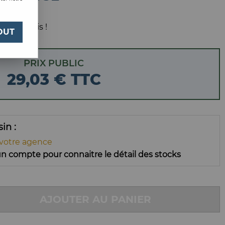
 votre avis !
OUT
PRIX PUBLIC
29
,
03
€
TTC
ssin
 votre agence
n compte pour connaitre le détail des stocks
AJOUTER AU PANIER