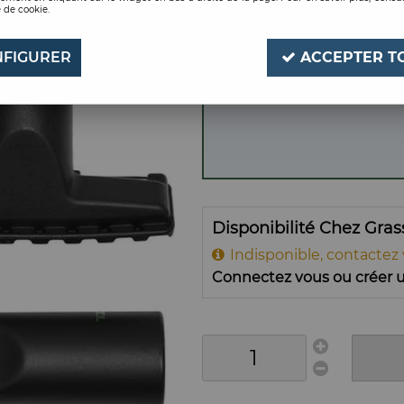
 de cookie.
D27/D36
Soyez le premier à donner
FIGURER
ACCEPTER T
Disponibilité Chez Gra
Indisponible, contactez
Connectez vous ou créer u