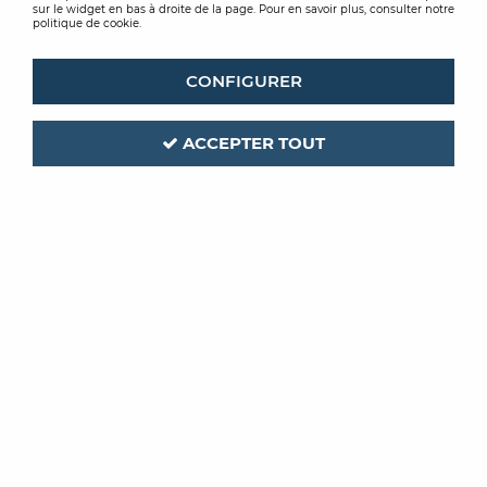
sur le widget en bas à droite de la page. Pour en savoir plus, consulter notre
politique de cookie.
CONFIGURER
ACCEPTER TOUT
BOSTIK
Code produit :
164898
KIT ACOUSTIQUE
15M2
Soyez le premier à donner votre avis !
PRIX PUBLIC