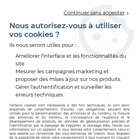
0
Continuer sans accepter
Nous autorisez-vous à utiliser
vos cookies ?
Accueil
>
PRODUIT DE MISE EN OEUVRE
>
COLLE ET JOINT CARRELAGE
>
Ils nous seront utiles pour :
ÉTANCHÉITÉ LIQUIDE, PHONIQUE
>
KIT ACOUSTIQUE
Améliorer l'interface et les fonctionnalités du
site
Mesurer les campagnes marketing et
proposer des mises à jour sur nos produits
Gérer l'authentification et surveiller les
erreurs techniques
Certains cookies sont nécessaires à des fins techniques, ils sont donc
dispensés de consentement. D'autres, non obligatoires, peuvent être
utilisés pour la personnalisation des annonces et du contenu, la mesure
des annonces et du contenu, la connaissance de l'audience et le
développement de produits, les données de géolocalisation précises et
l'identification par le balayage de l'appareil, le stockage et/ou l'accès aux
informations sur un appareil. Si vous donnez votre consentement, celui-ci
sera valable sur l’ensemble des sous-domaines de Grassin. Vous disposez
de la possibilité de retirer votre consentement à tout moment en cliquant