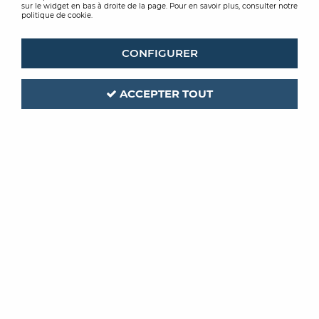
sur le widget en bas à droite de la page. Pour en savoir plus, consulter notre
politique de cookie.
CONFIGURER
ACCEPTER TOUT
BOSTIK
Code produit :
208343
| Réf. interne :
30606942
SEAU DOSEUR RAGREAGE
30L
Soyez le premier à donner votre avis !
PRIX PUBLIC
15
,
98
€
TTC