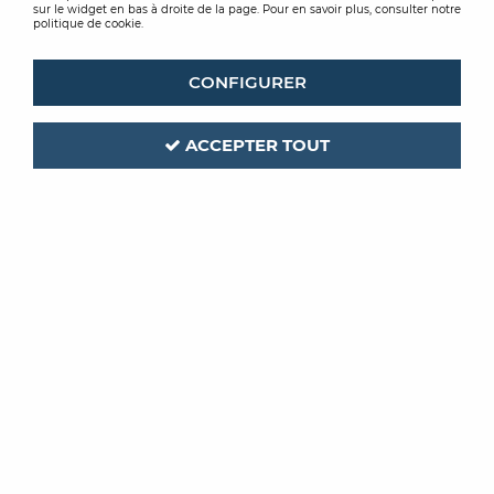
sur le widget en bas à droite de la page. Pour en savoir plus, consulter notre
politique de cookie.
CONFIGURER
ACCEPTER TOUT
CIFRE
Code produit :
135927
GLACIAR 30X90
BLANC DECOR WAVE BRILLANT
Soyez le premier à donner votre avis !
PRIX PUBLIC
46,62 € TTC / m²
soit
50
,
35
€
TTC
/ paquet