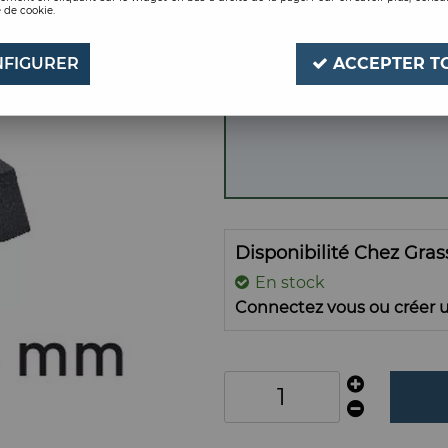
 de cookie.
GRAIN 120 PQT DE 6
Soyez le premier à donner
FIGURER
ACCEPTER T
Disponibilité Chez Gra
En stock
Connectez vous ou créer u