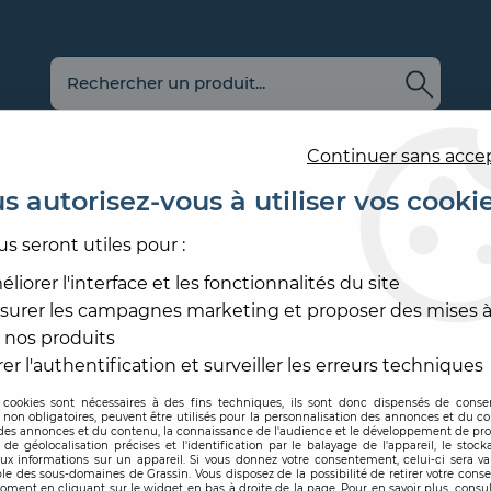
Continuer sans acce
s autorisez-vous à utiliser vos cooki
us seront utiles pour :
E
REVÊTEMENT
OUTILLAGE
PRODUITS DE
ACCESS
MURAL
ET MATÉRIEL
MISE EN ŒUVRE
SOL ET
liorer l'interface et les fonctionnalités du site
surer les campagnes marketing et proposer des mises à
IF
>
ABRASIF PONÇAGE MÉCANISÉ
>
EPONGE ABRASIV
 nos produits
FESTOOL
er l'authentification et surveiller les erreurs techniques
 cookies sont nécessaires à des fins techniques, ils sont donc dispensés de cons
, non obligatoires, peuvent être utilisés pour la personnalisation des annonces et du co
Code produit :
209565
| Réf
es annonces et du contenu, la connaissance de l'audience et le développement de prod
de géolocalisation précises et l'identification par le balayage de l'appareil, le stock
aux informations sur un appareil. Si vous donnez votre consentement, celui-ci sera va
EPONGE ABRASI
le des sous-domaines de Grassin. Vous disposez de la possibilité de retirer votre con
oment en cliquant sur le widget en bas à droite de la page. Pour en savoir plus, consul