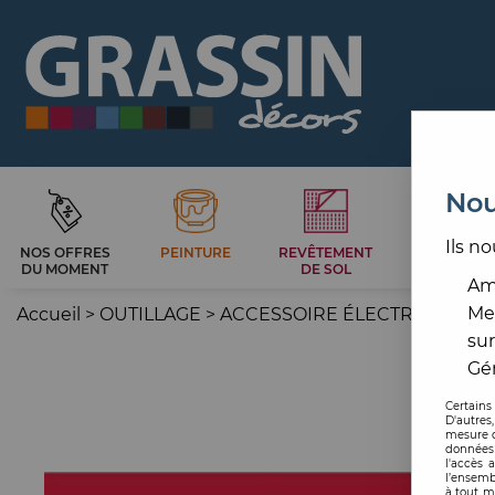
Nou
Ils no
NOS OFFRES
PEINTURE
REVÊTEMENT
CARRELAG
DU MOMENT
DE SOL
ET BAIN
Amé
Me
Accueil
>
OUTILLAGE
>
ACCESSOIRE ÉLECTROPORTAT
sur
Gér
Certains
D'autres
mesure d
données 
l'accès 
l’ensemb
à tout m