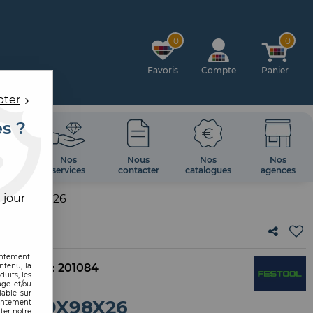
0
0
Favoris
Compte
Panier
pter
es ?
OIRES
Nos
Nous
Nos
Nos
 MUR
services
contacter
catalogues
agences
 jour
E 69X98X26
entement.
ntenu, la
. interne :
201084
uits, les
age et/ou
lable sur
VE 69X98X26
sentement
ter notre