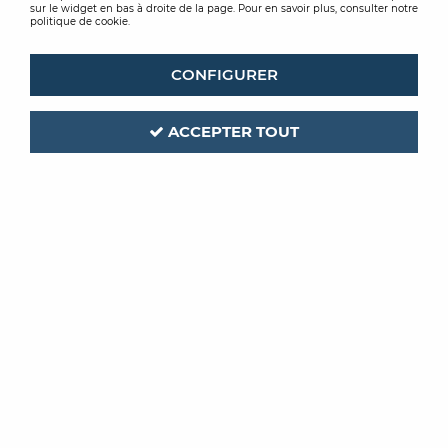
sur le widget en bas à droite de la page. Pour en savoir plus, consulter notre
politique de cookie.
CONFIGURER
ACCEPTER TOUT
FESTOOL
Code produit :
209488
| Réf. interne :
575154
ABRASIF GRANAT DIAMETRE
150MM
GRAIN 40 PQT DE 10