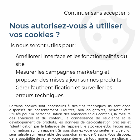
0
Continuer sans accepter
Nous autorisez-vous à utiliser
vos cookies ?
Accueil
>
PRODUIT DE MISE EN OEUVRE
>
RAGRÉAGE SOL
>
PRIMAIRE DE PRÉPARATION
>
Ils nous seront utiles pour :
CEGEPRIM BH2
Améliorer l'interface et les fonctionnalités du
site
Mesurer les campagnes marketing et
proposer des mises à jour sur nos produits
Gérer l'authentification et surveiller les
erreurs techniques
Certains cookies sont nécessaires à des fins techniques, ils sont donc
dispensés de consentement. D'autres, non obligatoires, peuvent être
utilisés pour la personnalisation des annonces et du contenu, la mesure
des annonces et du contenu, la connaissance de l'audience et le
développement de produits, les données de géolocalisation précises et
l'identification par le balayage de l'appareil, le stockage et/ou l'accès aux
informations sur un appareil. Si vous donnez votre consentement, celui-ci
sera valable sur l’ensemble des sous-domaines de Grassin. Vous disposez
de la possibilité de retirer votre consentement à tout moment en cliquant