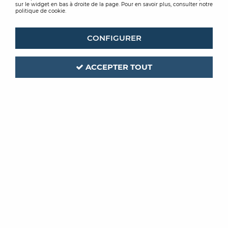
sur le widget en bas à droite de la page. Pour en savoir plus, consulter notre
politique de cookie.
CONFIGURER
ACCEPTER TOUT
CEGECOL
Code produit :
261133
CEGEPRIM BH2
PRIMAIRE BARRIERE HUMIDITE 20KG
Soyez le premier à donner votre avis !