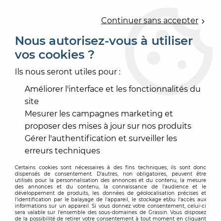
0
Continuer sans accepter
Nous autorisez-vous à utiliser
vos cookies ?
Accueil
>
PRODUIT DE MISE EN OEUVRE
>
COLLE SOL
>
COLLE SOL ACRYLIQUE
>
CEGE 100 TECHNIC
Ils nous seront utiles pour :
Améliorer l'interface et les fonctionnalités du
site
Mesurer les campagnes marketing et
proposer des mises à jour sur nos produits
Gérer l'authentification et surveiller les
erreurs techniques
Certains cookies sont nécessaires à des fins techniques, ils sont donc
dispensés de consentement. D'autres, non obligatoires, peuvent être
utilisés pour la personnalisation des annonces et du contenu, la mesure
des annonces et du contenu, la connaissance de l'audience et le
développement de produits, les données de géolocalisation précises et
l'identification par le balayage de l'appareil, le stockage et/ou l'accès aux
informations sur un appareil. Si vous donnez votre consentement, celui-ci
sera valable sur l’ensemble des sous-domaines de Grassin. Vous disposez
de la possibilité de retirer votre consentement à tout moment en cliquant