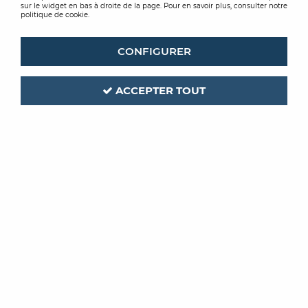
sur le widget en bas à droite de la page. Pour en savoir plus, consulter notre
politique de cookie.
CONFIGURER
ACCEPTER TOUT
CEGECOL
Code produit :
346756
CEGE 100 TECHNIC
COLLE REVETEMENTS TECHNIQUES 6KG
Soyez le premier à donner votre avis !