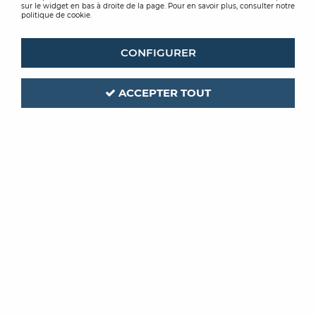
sur le widget en bas à droite de la page. Pour en savoir plus, consulter notre
politique de cookie.
CONFIGURER
ACCEPTER TOUT
UDIREV
SOUS COUCHE LIEGE DALLE 2MM
À partir de
7,47 €
TTC
/ Unité
VOIR LE PRODUIT