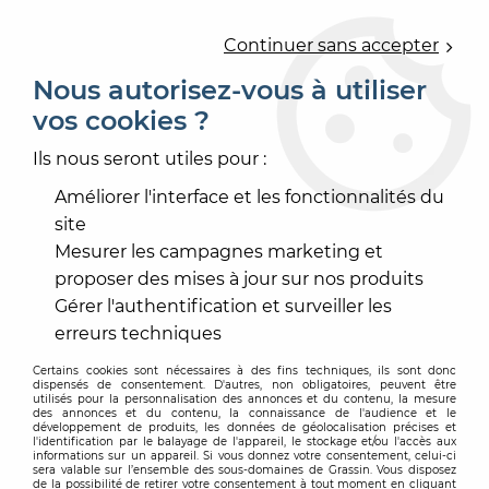
0
Continuer sans accepter
Nous autorisez-vous à utiliser
vos cookies ?
Accueil
>
REVÊTEMENT DE SOL
>
SOL TEXTILE
>
AIGUILLETÉ EN LÉ
>
MOQUETTE AIGUILLETEE UDINYL
Ils nous seront utiles pour :
COLOR
Améliorer l'interface et les fonctionnalités du
site
Mesurer les campagnes marketing et
proposer des mises à jour sur nos produits
Gérer l'authentification et surveiller les
erreurs techniques
Certains cookies sont nécessaires à des fins techniques, ils sont donc
dispensés de consentement. D'autres, non obligatoires, peuvent être
utilisés pour la personnalisation des annonces et du contenu, la mesure
des annonces et du contenu, la connaissance de l'audience et le
développement de produits, les données de géolocalisation précises et
l'identification par le balayage de l'appareil, le stockage et/ou l'accès aux
informations sur un appareil. Si vous donnez votre consentement, celui-ci
sera valable sur l’ensemble des sous-domaines de Grassin. Vous disposez
de la possibilité de retirer votre consentement à tout moment en cliquant