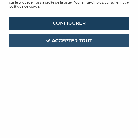
sur le widget en bas à droite de la page. Pour en savoir plus, consulter notre
politique de cookie.
CONFIGURER
ACCEPTER TOUT
UDIREV
Code produit :
240380
| Réf. interne :
612814
MOQUETTE AIGUILLETEE
UDINYL COLOR
EN LE 2M 612814 BLEU FONCE
Soyez le premier à donner votre avis !
PRIX PUBLIC À LA COUPE