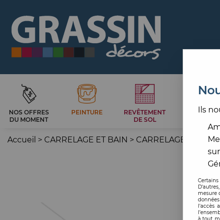
Nou
Ils no
NOS OFFRES
PEINTURE
REVÊTEMENT
CARRELAG
DU MOMENT
DE SOL
ET BAIN
Amé
Me
Accueil
>
CARRELAGE ET BAIN
>
CARRELAGE SOL
>
S
sur
Gér
Certains
D'autres
mesure d
données 
l'accès 
l’ensemb
à tout m