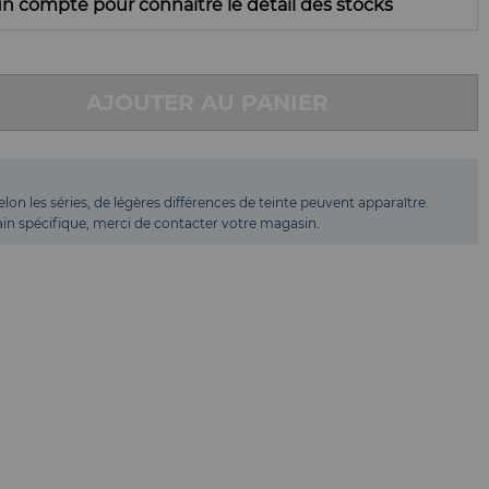
n compte pour connaitre le détail des stocks
AJOUTER AU PANIER
elon les séries, de légères différences de teinte peuvent apparaître.
 bain spécifique, merci de contacter votre magasin.