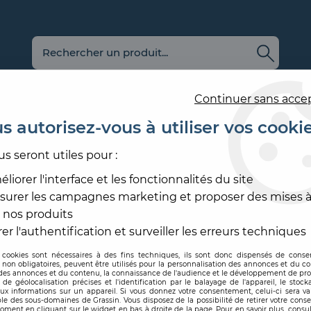
Continuer sans acce
s autorisez-vous à utiliser vos cooki
us seront utiles pour :
E
REVÊTEMENT
OUTILLAGE
PRODUITS DE
ACCESS
MURAL
ET MATÉRIEL
MISE EN ŒUVRE
SOL ET
liorer l'interface et les fonctionnalités du site
surer les campagnes marketing et proposer des mises à
OL INTÉRIEUR
>
SUPREMA 60X60
 nos produits
PIEMME
er l'authentification et surveiller les erreurs techniques
 cookies sont nécessaires à des fins techniques, ils sont donc dispensés de cons
, non obligatoires, peuvent être utilisés pour la personnalisation des annonces et du co
Code produit :
302649
es annonces et du contenu, la connaissance de l'audience et le développement de prod
de géolocalisation précises et l'identification par le balayage de l'appareil, le stock
aux informations sur un appareil. Si vous donnez votre consentement, celui-ci sera va
SUPREMA 60X6
le des sous-domaines de Grassin. Vous disposez de la possibilité de retirer votre con
oment en cliquant sur le widget en bas à droite de la page. Pour en savoir plus, consul