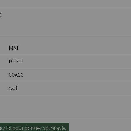
0
MAT
BEIGE
60X60
Oui
ez ici pour donner votre avis.