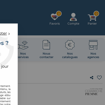
0
0
Favoris
Compte
Panier
pter
es ?
OIRES
Nos
Nous
Nos
Nos
 MUR
services
contacter
catalogues
agences
 jour
entement.
ntenu, la
uits, les
age et/ou
lable sur
0
sentement
ter notre