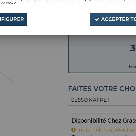
 de cookie.
GESSO NAT RET
Soyez le premier à donner
FIGURER
ACCEPTER T
3
Mon
FAITES VOTRE CHO
Disponibilité Chez Gra
Indisponible, contactez