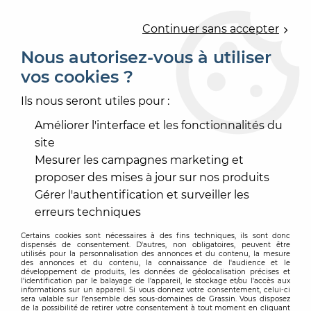
0
Continuer sans accepter
Nous autorisez-vous à utiliser
vos cookies ?
Accueil
>
PRODUIT DE MISE EN OEUVRE
>
DROGUERIE
>
DÉCAPANT, DÉCOLLEUR
>
STRONG DECAP AQUA
Ils nous seront utiles pour :
Améliorer l'interface et les fonctionnalités du
site
Mesurer les campagnes marketing et
proposer des mises à jour sur nos produits
Gérer l'authentification et surveiller les
erreurs techniques
Certains cookies sont nécessaires à des fins techniques, ils sont donc
dispensés de consentement. D'autres, non obligatoires, peuvent être
utilisés pour la personnalisation des annonces et du contenu, la mesure
des annonces et du contenu, la connaissance de l'audience et le
développement de produits, les données de géolocalisation précises et
l'identification par le balayage de l'appareil, le stockage et/ou l'accès aux
informations sur un appareil. Si vous donnez votre consentement, celui-ci
sera valable sur l’ensemble des sous-domaines de Grassin. Vous disposez
de la possibilité de retirer votre consentement à tout moment en cliquant