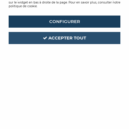
sur le widget en bas à droite de la page. Pour en savoir plus, consulter notre
politique de cookie.
CONFIGURER
ACCEPTER TOUT
ST LUC
Code produit :
270176
STRONG DECAP AQUA
DECAPANT EXPRESS BA 20KG
Soyez le premier à donner votre avis !