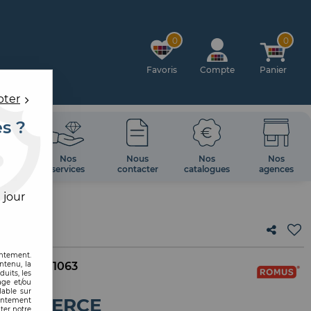
0
0
Favoris
Compte
Panier
pter
es ?
OIRES
Nos
Nous
Nos
Nos
 MUR
services
contacter
catalogues
agences
 jour
entement.
ntenu, la
 interne :
1063
uits, les
age et/ou
lable sur
MBE PERCE
sentement
ter notre