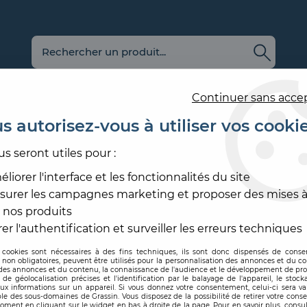
Continuer sans acce
s autorisez-vous à utiliser vos cooki
us seront utiles pour :
E
REVÊTEMENT
OUTILLAGE
PRODUITS DE
ACCESS
MURAL
ET MATÉRIEL
MISE EN ŒUVRE
SOL ET
liorer l'interface et les fonctionnalités du site
surer les campagnes marketing et proposer des mises à
SEUIL À VISSER
>
SEUIL DEMI-BOMBE PERCE
 nos produits
ROMUS
er l'authentification et surveiller les erreurs techniques
 cookies sont nécessaires à des fins techniques, ils sont donc dispensés de cons
, non obligatoires, peuvent être utilisés pour la personnalisation des annonces et du co
Code produit :
214519
| Réf.
es annonces et du contenu, la connaissance de l'audience et le développement de prod
de géolocalisation précises et l'identification par le balayage de l'appareil, le stock
aux informations sur un appareil. Si vous donnez votre consentement, celui-ci sera va
SEUIL DEMI-BO
le des sous-domaines de Grassin. Vous disposez de la possibilité de retirer votre con
oment en cliquant sur le widget en bas à droite de la page. Pour en savoir plus, consul