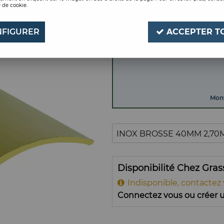
 de cookie.
INOX BROSSE 40MM 
Soyez le premier à donner
FIGURER
ACCEPTER T
Mont
Disponibilité Chez Gra
Indisponible, contactez
Connectez vous ou créer u