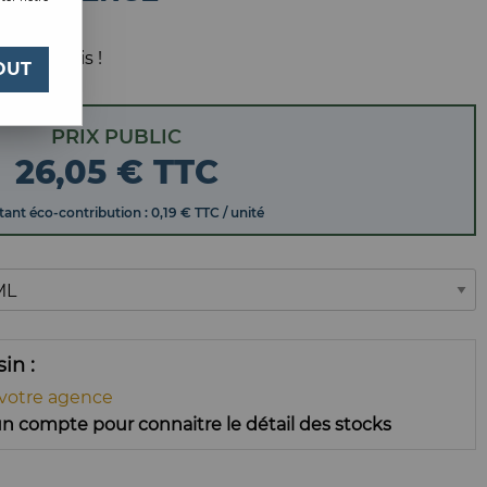
2,70ML
 votre avis !
OUT
PRIX PUBLIC
26
,
05
€
TTC
ant éco-contribution : 0,19 € TTC / unité
ssin
 votre agence
n compte pour connaitre le détail des stocks