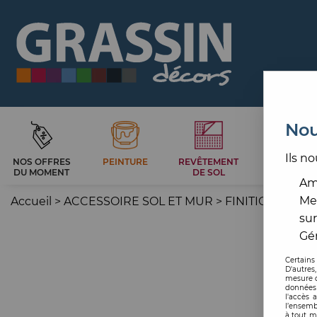
Nou
Ils no
NOS OFFRES
PEINTURE
REVÊTEMENT
CARRELAG
DU MOMENT
DE SOL
ET BAIN
Amé
Me
Accueil
>
ACCESSOIRE SOL ET MUR
>
FINITION SOL
>
sur
Gér
Certains
D'autres
mesure d
données 
l'accès 
l’ensemb
à tout m