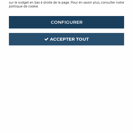
sur le widget en bas à droite de la page. Pour en savoir plus, consulter notre
politique de cookie.
CONFIGURER
ACCEPTER TOUT
UDIREV
UDIREV
OMNISUPER 43
OMNIFLEX 2S2
À partir de
À partir de
38,70 € TTC / m²
19,37 € TTC / m²
VOIR LE PRODUIT
VOIR LE PRODUIT