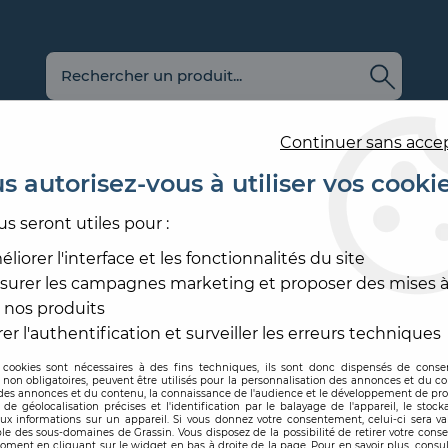
Continuer sans acce
s autorisez-vous à utiliser vos cooki
us seront utiles pour :
E
REVÊTEMENT
OUTILLAGE
PRODUITS DE
ACCESS
MURAL
ET MATÉRIEL
MISE EN ŒUVRE
SOL ET
liorer l'interface et les fonctionnalités du site
surer les campagnes marketing et proposer des mises à
S SUR MESURE
 nos produits
TAPIS SUR MESURE
er l'authentification et surveiller les erreurs techniques
 cookies sont nécessaires à des fins techniques, ils sont donc dispensés de cons
, non obligatoires, peuvent être utilisés pour la personnalisation des annonces et du co
es annonces et du contenu, la connaissance de l'audience et le développement de prod
de géolocalisation précises et l'identification par le balayage de l'appareil, le stock
aux informations sur un appareil. Si vous donnez votre consentement, celui-ci sera va
le des sous-domaines de Grassin. Vous disposez de la possibilité de retirer votre con
oment en cliquant sur le widget en bas à droite de la page. Pour en savoir plus, consul