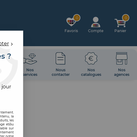
0
0
Favoris
Compte
Panier
pter
es ?
OIRES
Nos
Nous
Nos
Nos
 MUR
services
contacter
catalogues
agences
 jour
entement.
ntenu, la
uits, les
age et/ou
lable sur
sentement
ter notre