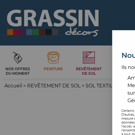
Nou
Ils no
NOS OFFRES
PEINTURE
REVÊTEMENT
CARRELAG
DU MOMENT
DE SOL
ET BAIN
Amé
Me
Accueil
>
REVÊTEMENT DE SOL
>
SOL TEXTILE
>
TAPI
sur
Gér
Certains
D'autres
mesure d
données 
l'accès 
l’ensemb
à tout m