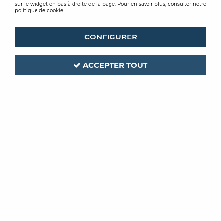
sur le widget en bas à droite de la page. Pour en savoir plus, consulter notre
politique de cookie.
CONFIGURER
ACCEPTER TOUT
ST LUC
ST LUC
META LUC PRIMER
META LUC AQUA
30
PRIMER
À partir de
À partir de
29,12 €
TTC
32,22 € TTC / L
/ Unité
VOIR LE PRODUIT
VOIR LE PRODUIT