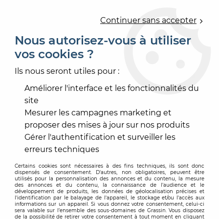
0
Continuer sans accepter
Nous autorisez-vous à utiliser
vos cookies ?
Accueil
>
PEINTURE
>
PEINTURE MÉTAL
>
PRIMAIRE FERREUX
Ils nous seront utiles pour :
PRIMAIRE FERREUX
Améliorer l'interface et les fonctionnalités du
site
Mesurer les campagnes marketing et
proposer des mises à jour sur nos produits
Gérer l'authentification et surveiller les
TRIER & FILTRER
erreurs techniques
Certains cookies sont nécessaires à des fins techniques, ils sont donc
dispensés de consentement. D'autres, non obligatoires, peuvent être
5 articles sur
5
utilisés pour la personnalisation des annonces et du contenu, la mesure
des annonces et du contenu, la connaissance de l'audience et le
développement de produits, les données de géolocalisation précises et
l'identification par le balayage de l'appareil, le stockage et/ou l'accès aux
informations sur un appareil. Si vous donnez votre consentement, celui-ci
sera valable sur l’ensemble des sous-domaines de Grassin. Vous disposez
de la possibilité de retirer votre consentement à tout moment en cliquant