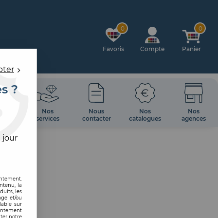
0
0
Favoris
Compte
Panier
pter
es ?
OIRES
Nos
Nous
Nos
Nos
 MUR
services
contacter
catalogues
agences
 jour
entement.
ntenu, la
uits, les
age et/ou
lable sur
sentement
ter notre