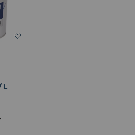
/ L
4