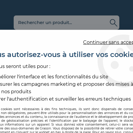
Continuer sans acce
s autorisez-vous à utiliser vos cooki
us seront utiles pour :
E
REVÊTEMENT
OUTILLAGE
PRODUITS DE
ACCESS
MURAL
ET MATÉRIEL
MISE EN ŒUVRE
SOL ET
liorer l'interface et les fonctionnalités du site
surer les campagnes marketing et proposer des mises à
ION SATIN
 nos produits
FINITION SATIN
er l'authentification et surveiller les erreurs techniques
 cookies sont nécessaires à des fins techniques, ils sont donc dispensés de cons
, non obligatoires, peuvent être utilisés pour la personnalisation des annonces et du co
es annonces et du contenu, la connaissance de l'audience et le développement de prod
de géolocalisation précises et l'identification par le balayage de l'appareil, le stock
aux informations sur un appareil. Si vous donnez votre consentement, celui-ci sera va
le des sous-domaines de Grassin. Vous disposez de la possibilité de retirer votre con
oment en cliquant sur le widget en bas à droite de la page. Pour en savoir plus, consul