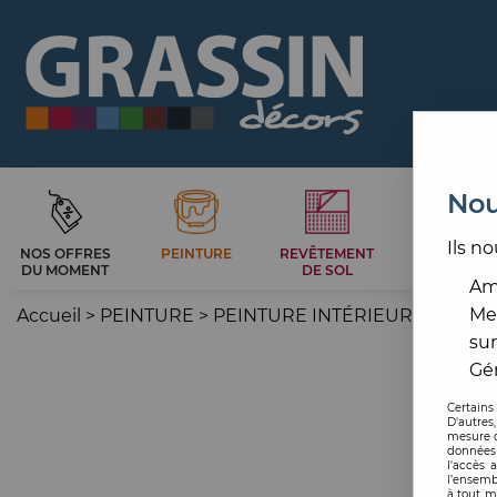
Nou
Ils no
NOS OFFRES
PEINTURE
REVÊTEMENT
CARRELAG
DU MOMENT
DE SOL
ET BAIN
Amé
Me
Accueil
>
PEINTURE
>
PEINTURE INTÉRIEURE
>
FINIT
sur
Gér
Certains
D'autres
mesure d
données 
l'accès 
l’ensemb
à tout m