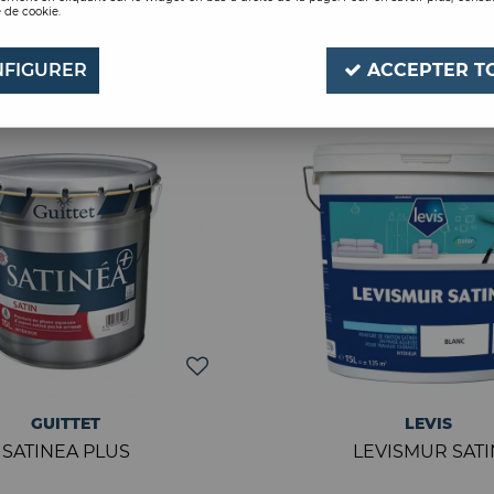
 de cookie.
14 articles sur
1
FIGURER
ACCEPTER T
GUITTET
LEVIS
SATINEA PLUS
LEVISMUR SATI