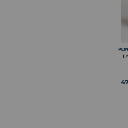
PEI
L
47