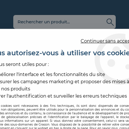
Continuer sans acce
s autorisez-vous à utiliser vos cooki
us seront utiles pour :
E
REVÊTEMENT
OUTILLAGE
PRODUITS DE
ACCESS
MURAL
ET MATÉRIEL
MISE EN ŒUVRE
SOL ET
liorer l'interface et les fonctionnalités du site
surer les campagnes marketing et proposer des mises à
 ET SURTEINTE
 nos produits
COLORANT ET SURTEINTE
er l'authentification et surveiller les erreurs techniques
 cookies sont nécessaires à des fins techniques, ils sont donc dispensés de cons
, non obligatoires, peuvent être utilisés pour la personnalisation des annonces et du co
es annonces et du contenu, la connaissance de l'audience et le développement de prod
de géolocalisation précises et l'identification par le balayage de l'appareil, le stock
aux informations sur un appareil. Si vous donnez votre consentement, celui-ci sera va
le des sous-domaines de Grassin. Vous disposez de la possibilité de retirer votre con
oment en cliquant sur le widget en bas à droite de la page. Pour en savoir plus, consul