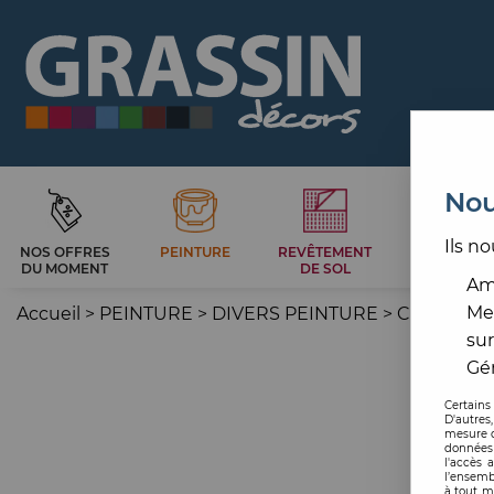
Nou
Ils no
NOS OFFRES
PEINTURE
REVÊTEMENT
CARRELAG
DU MOMENT
DE SOL
ET BAIN
Amé
Me
Accueil
>
PEINTURE
>
DIVERS PEINTURE
>
COLORANT
sur
Gér
Certains
D'autres
mesure d
données 
l'accès 
l’ensemb
à tout m