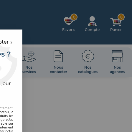
0
0
Favoris
Compte
Panier
pter
es ?
OIRES
Nos
Nous
Nos
Nos
 MUR
services
contacter
catalogues
agences
 jour
entement.
ntenu, la
uits, les
age et/ou
lable sur
sentement
ter notre