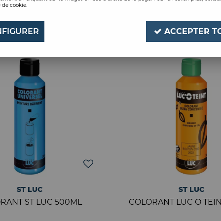
 de cookie.
3 articles sur
3
FIGURER
ACCEPTER T
ST LUC
ST LUC
RANT ST LUC 500ML
COLORANT LUC O TEIN