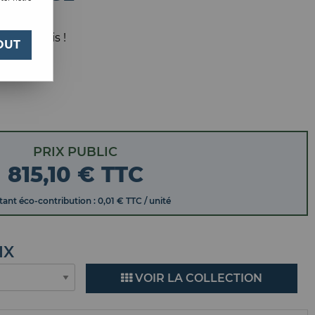
 votre avis !
OUT
PRIX PUBLIC
815
,
10
€
TTC
ant éco-contribution : 0,01 € TTC / unité
IX
VOIR LA COLLECTION