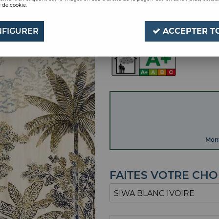
 de cookie.
SIWA BLANC IVOIRE
Soyez le premier à donner
FIGURER
ACCEPTER T
Mont
FAITES VOTRE CHO