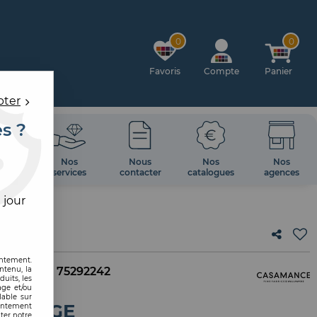
0
0
Favoris
Compte
Panier
pter
es ?
OIRES
Nos
Nous
Nos
Nos
 MUR
services
contacter
catalogues
agences
 jour
entement.
ntenu, la
. interne :
75292242
uits, les
age et/ou
lable sur
MIRAGE
sentement
ter notre