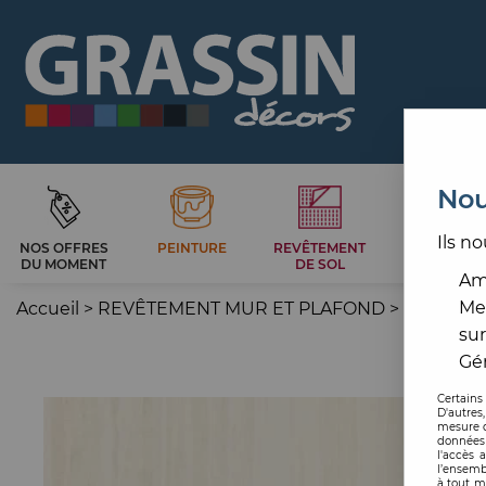
Nou
Ils no
NOS OFFRES
PEINTURE
REVÊTEMENT
CARRELAG
DU MOMENT
DE SOL
ET BAIN
Amé
Me
Accueil
>
REVÊTEMENT MUR ET PLAFOND
>
PAPIER P
sur
Gér
Certains
D'autres
mesure d
données 
l'accès 
l’ensemb
à tout m