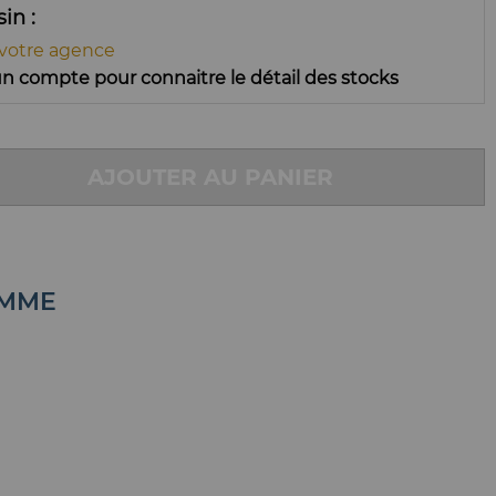
ssin
 votre agence
n compte pour connaitre le détail des stocks
AJOUTER AU PANIER
AMME