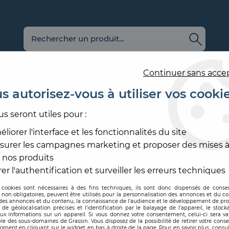
Continuer sans acce
s autorisez-vous à utiliser vos cooki
us seront utiles pour :
E
REVÊTEMENT
OUTILLAGE
PRODUITS DE
ACCESS
MURAL
ET MATÉRIEL
MISE EN ŒUVRE
SOL ET
liorer l'interface et les fonctionnalités du site
surer les campagnes marketing et proposer des mises à
EINT
>
PANORAMIQUE
>
PANORAMIQUE MIRAGE
 nos produits
CASAMANCE
er l'authentification et surveiller les erreurs techniques
 cookies sont nécessaires à des fins techniques, ils sont donc dispensés de cons
, non obligatoires, peuvent être utilisés pour la personnalisation des annonces et du co
Code produit :
318509
| Réf
es annonces et du contenu, la connaissance de l'audience et le développement de prod
de géolocalisation précises et l'identification par le balayage de l'appareil, le stock
aux informations sur un appareil. Si vous donnez votre consentement, celui-ci sera va
PANORAMIQUE 
le des sous-domaines de Grassin. Vous disposez de la possibilité de retirer votre con
oment en cliquant sur le widget en bas à droite de la page. Pour en savoir plus, consul