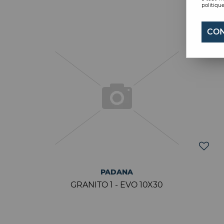
politique
CON
PADANA
GRANITO 1 - EVO 10X30