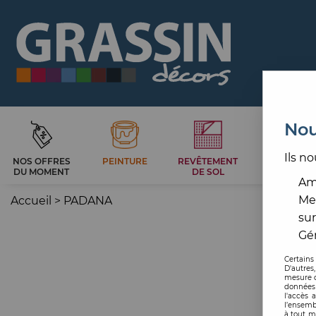
Nou
Ils no
NOS OFFRES
PEINTURE
REVÊTEMENT
CARRELAG
DU MOMENT
DE SOL
ET BAIN
Amé
Me
Accueil
>
PADANA
sur
Gér
Certains
D'autres
mesure d
données 
l'accès 
l’ensemb
à tout m