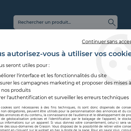
Continuer sans acce
s autorisez-vous à utiliser vos cooki
us seront utiles pour :
E
REVÊTEMENT
OUTILLAGE
PRODUITS DE
ACCESS
MURAL
ET MATÉRIEL
MISE EN ŒUVRE
SOL ET
liorer l'interface et les fonctionnalités du site
surer les campagnes marketing et proposer des mises à
 nos produits
Produits de la marque PADAN
er l'authentification et surveiller les erreurs techniques
 cookies sont nécessaires à des fins techniques, ils sont donc dispensés de cons
, non obligatoires, peuvent être utilisés pour la personnalisation des annonces et du co
es annonces et du contenu, la connaissance de l'audience et le développement de prod
de géolocalisation précises et l'identification par le balayage de l'appareil, le stock
aux informations sur un appareil. Si vous donnez votre consentement, celui-ci sera va
le des sous-domaines de Grassin. Vous disposez de la possibilité de retirer votre con
7 articles sur
7
oment en cliquant sur le widget en bas à droite de la page. Pour en savoir plus, consul