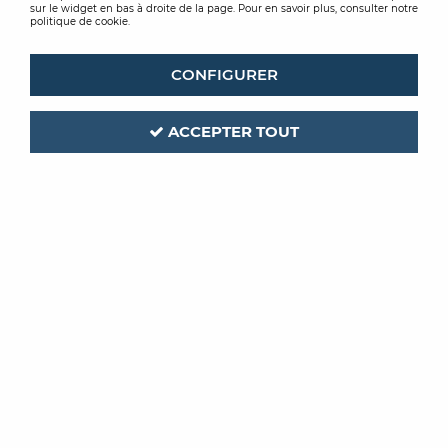
sur le widget en bas à droite de la page. Pour en savoir plus, consulter notre
politique de cookie.
CONFIGURER
ACCEPTER TOUT
DULARY
THEARD
BACHE PLASTIQUE
BACHE FEUTRE
10 MICRONS
7,67 €
TTC
22,91 €
TTC
/ Unité
/ Unité
ACHAT RAPIDE
ACHAT RAPIDE