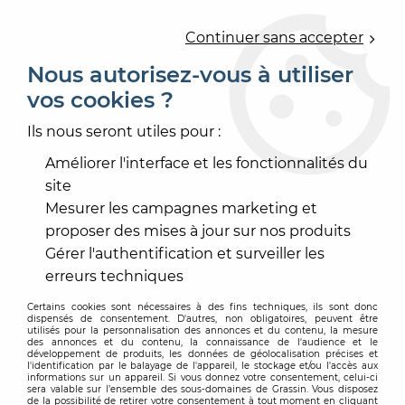
0
Continuer sans accepter
Nous autorisez-vous à utiliser
vos cookies ?
Accueil
>
OUTILLAGE
>
PRÉPARATION NETTOYAGE CHANTIER
>
Ils nous seront utiles pour :
PROTECTION, SIGNALISATION
Améliorer l'interface et les fonctionnalités du
PROTECTION, SIGNALISATION
site
Mesurer les campagnes marketing et
proposer des mises à jour sur nos produits
Gérer l'authentification et surveiller les
erreurs techniques
TRIER & FILTRER
Certains cookies sont nécessaires à des fins techniques, ils sont donc
dispensés de consentement. D'autres, non obligatoires, peuvent être
utilisés pour la personnalisation des annonces et du contenu, la mesure
14 articles sur
14
des annonces et du contenu, la connaissance de l'audience et le
développement de produits, les données de géolocalisation précises et
l'identification par le balayage de l'appareil, le stockage et/ou l'accès aux
informations sur un appareil. Si vous donnez votre consentement, celui-ci
sera valable sur l’ensemble des sous-domaines de Grassin. Vous disposez
de la possibilité de retirer votre consentement à tout moment en cliquant