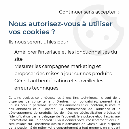
0
Continuer sans accepter
Nous autorisez-vous à utiliser
vos cookies ?
Accueil
>
OUTILLAGE
>
OUTILLAGE ÉLECTROPORTATIF
>
DÉCAPER- DÉCOLLER- MEULER
>
OUTIL OSCILLANT
Ils nous seront utiles pour :
VECTURO
Améliorer l'interface et les fonctionnalités du
site
Mesurer les campagnes marketing et
proposer des mises à jour sur nos produits
Gérer l'authentification et surveiller les
erreurs techniques
Certains cookies sont nécessaires à des fins techniques, ils sont donc
dispensés de consentement. D'autres, non obligatoires, peuvent être
utilisés pour la personnalisation des annonces et du contenu, la mesure
des annonces et du contenu, la connaissance de l'audience et le
développement de produits, les données de géolocalisation précises et
l'identification par le balayage de l'appareil, le stockage et/ou l'accès aux
informations sur un appareil. Si vous donnez votre consentement, celui-ci
sera valable sur l’ensemble des sous-domaines de Grassin. Vous disposez
de la possibilité de retirer votre consentement à tout moment en cliquant