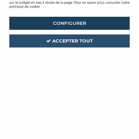
sur le widget en bas à droite de la page. Pour en savoir plus, consulter notre
politique de cookie.
CONFIGURER
ACCEPTER TOUT
FESTOOL
Code produit :
263110
| Réf. interne :
576592
OUTIL OSCILLANT VECTURO
OSC 18 E-BASIC-SET
Soyez le premier à donner votre avis !