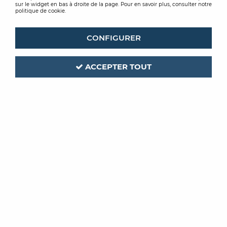
sur le widget en bas à droite de la page. Pour en savoir plus, consulter notre
politique de cookie.
CONFIGURER
ACCEPTER TOUT
ST LUC
Code produit :
418286
METALUC DERO 3F
1L
Soyez le premier à donner votre avis !
PRIX PUBLIC
33
,
02
€
TTC