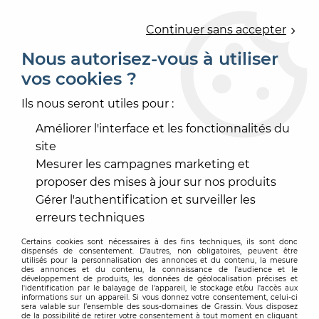
0
Continuer sans accepter
Nous autorisez-vous à utiliser
vos cookies ?
Accueil
>
PRODUIT DE MISE EN OEUVRE
>
DROGUERIE
>
ENTRETIEN
>
METALUC DERO 3F
Ils nous seront utiles pour :
Améliorer l'interface et les fonctionnalités du
site
Mesurer les campagnes marketing et
proposer des mises à jour sur nos produits
Gérer l'authentification et surveiller les
erreurs techniques
Certains cookies sont nécessaires à des fins techniques, ils sont donc
dispensés de consentement. D'autres, non obligatoires, peuvent être
utilisés pour la personnalisation des annonces et du contenu, la mesure
des annonces et du contenu, la connaissance de l'audience et le
développement de produits, les données de géolocalisation précises et
l'identification par le balayage de l'appareil, le stockage et/ou l'accès aux
informations sur un appareil. Si vous donnez votre consentement, celui-ci
sera valable sur l’ensemble des sous-domaines de Grassin. Vous disposez
de la possibilité de retirer votre consentement à tout moment en cliquant