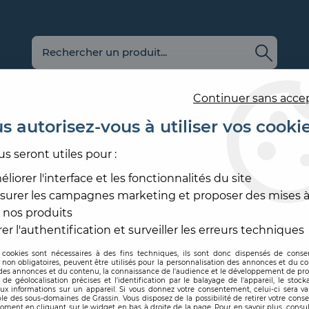
Continuer sans acce
s autorisez-vous à utiliser vos cooki
us seront utiles pour :
E
REVÊTEMENT
OUTILLAGE
PRODUITS DE
ACCESS
MURAL
ET MATÉRIEL
MISE EN ŒUVRE
SOL ET
liorer l'interface et les fonctionnalités du site
surer les campagnes marketing et proposer des mises à
ASTIC DE FIXATION
>
MASTIC MSP 106
 nos produits
BOSTIK
er l'authentification et surveiller les erreurs techniques
 cookies sont nécessaires à des fins techniques, ils sont donc dispensés de cons
, non obligatoires, peuvent être utilisés pour la personnalisation des annonces et du co
Code produit :
208286
es annonces et du contenu, la connaissance de l'audience et le développement de prod
de géolocalisation précises et l'identification par le balayage de l'appareil, le stock
aux informations sur un appareil. Si vous donnez votre consentement, celui-ci sera va
MASTIC MSP 10
le des sous-domaines de Grassin. Vous disposez de la possibilité de retirer votre con
oment en cliquant sur le widget en bas à droite de la page. Pour en savoir plus, consul