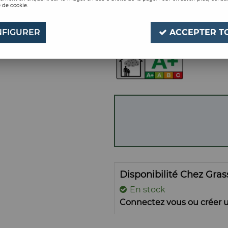
 de cookie.
CARTOUCHE TRANSL
Soyez le premier à donner
FIGURER
ACCEPTER T
Disponibilité Chez Gra
En stock
Connectez vous ou créer u