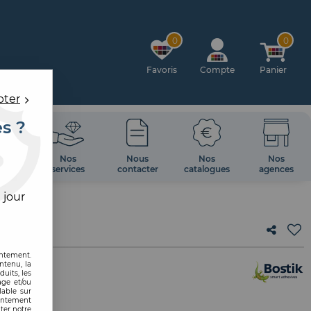
0
0
Favoris
Compte
Panier
pter
es ?
OIRES
Nos
Nous
Nos
Nos
 MUR
services
contacter
catalogues
agences
 jour
entement.
ntenu, la
uits, les
age et/ou
lable sur
6
sentement
ter notre