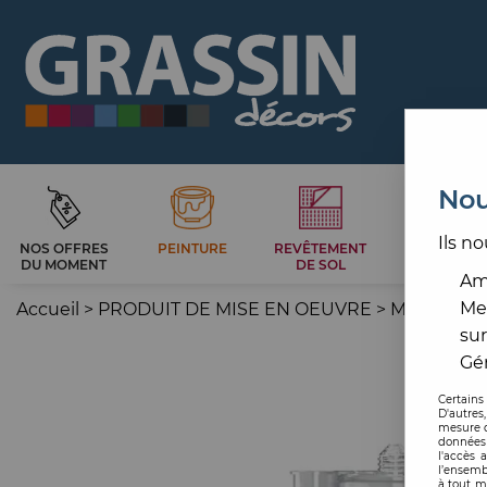
Nou
Ils no
NOS OFFRES
PEINTURE
REVÊTEMENT
CARRELAG
DU MOMENT
DE SOL
ET BAIN
Amé
Me
Accueil
>
PRODUIT DE MISE EN OEUVRE
>
MASTIC
>
M
sur
Gér
Certains
D'autres
mesure d
données 
l'accès 
l’ensemb
à tout m