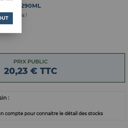
UCIDE 290ML
 votre avis !
OUT
PRIX PUBLIC
20
,
23
€
TTC
ssin
n compte pour connaitre le détail des stocks