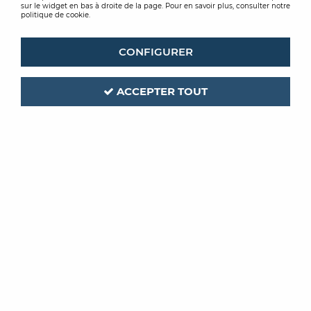
sur le widget en bas à droite de la page. Pour en savoir plus, consulter notre
politique de cookie.
CONFIGURER
ACCEPTER TOUT
TOUPRET
Code produit :
212309
| Réf. interne :
MABLA05D
MASTIC BLANC
5KG
Soyez le premier à donner votre avis !